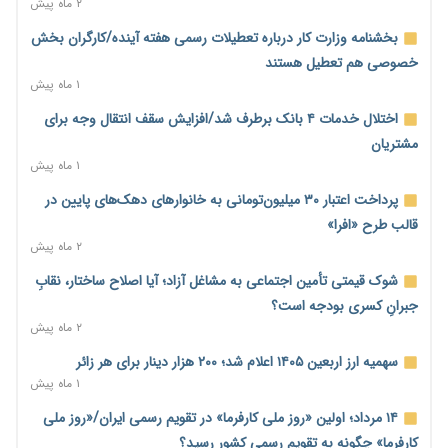
احتمال اختلال ۲۴ ساعته در سامانه‌های تأمین اجتماعی
۲ ماه پیش
۱ روز پیش
بخشنامه وزارت کار درباره تعطیلات رسمی هفته آینده/کارگران بخش
آغاز اجرای پایلوت «ردا کارت» برای دانشجویان تحصیلات تکمیلی
خصوصی هم تعطیل هستند
۱ روز پیش
۱ ماه پیش
محدودیت تازه برای شبکه بانکی؛ افزایش سپرده قانونی با هدف
اختلال خدمات ۴ بانک برطرف شد/افزایش سقف انتقال وجه برای
کنترل تورم
مشتریان
۱ روز پیش
۱ ماه پیش
ترمز تولید خودرو کشیده شد؛ افت ۲۵ درصدی تیراژ ایران‌خودرو،
پرداخت اعتبار ۳۰ میلیون‌تومانی به خانوارهای دهک‌های پایین در
سایپا و پارس‌خودرو
قالب طرح «افرا»
۱ روز پیش
۲ ماه پیش
بنگاه‌داری بانک‌ها؛ مانع بزرگ خانه‌دار شدن مستأجران
شوک قیمتی تأمین اجتماعی به مشاغل آزاد؛ آیا اصلاح ساختار، نقابِ
۱ روز پیش
جبرانِ کسری بودجه است؟
۲ ماه پیش
نماینده مجلس: توسعه مرزهای زمینی به راهبرد تأمین کالاهای
اساسی تبدیل شود
سهمیه ارز اربعین ۱۴۰۵ اعلام شد؛ ۲۰۰ هزار دینار برای هر زائر
۱ روز پیش
۱ ماه پیش
خانه کارگر قزوین: شکاف دستمزد و هزینه معیشت هر روز عمیق‌تر
۱۴ مرداد؛ اولین «روز ملی کارفرما» در تقویم رسمی ایران/«روز ملی
می‌شود
کارفرما» چگونه به تقویم رسمی کشور رسید؟