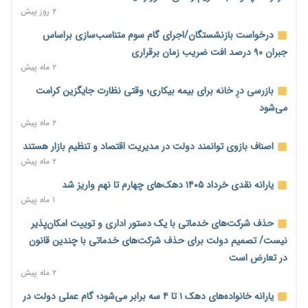
۱ روز پیش
۲ روز پیش
رئیس سازمان امور مالیاتی: بلاگرهای پردرآمد مشمول پرداخت
درخواست بازنشستگان/اجرای گام سوم متناسب‌سازی براساس
مالیات هستند
جبران ۹۰ درصد افت ضریب زمان برقراری
۱ روز پیش
۲ ماه پیش
پیش‌بینی افزایش تولید برنج؛ نیاز وارداتی کشور به ۵۰۰ هزار تن
بازرسی درِ خانه برای بیمه بیکاری؛ وقتی نظارت جایگزین کرامت
کاهش می‌یابد
می‌شود
۱ روز پیش
۲ ماه پیش
امضای تفاهم‌نامه تجاری ایران و پاکستان؛ هدف‌گذاری تجارت ۱۰
اصناف بازوی توانمند دولت در مدیریت اقتصاد و تنظیم بازار هستند
میلیارد دلاری
۲ ماه پیش
۱ روز پیش
یارانه نقدی خرداد ۱۴۰۵ دهک‌های چهارم تا نهم واریز شد
اختیارات جدید گمرکات برای تمدید ورود موقت کالا و خودرو تا
۱ ماه پیش
پایان شهریور ابلاغ شد
حذف شرکت‌های خدماتی با یک دستور اداری و توییت امکان‌پذیر
۱ روز پیش
نیست/ تصمیم دولت برای حذف شرکت‌های خدماتی با چندین قانون
فهرست کالاهای فولادی و فلزات مشمول بازگشت ۱۰۰ درصد ارز
در تعارض است
صادراتی ابلاغ شد
۲ ماه پیش
۱ روز پیش
یارانه خانواده‌های دهک ۱ تا ۴ سه برابر می‌شود؛ گام عملی دولت در