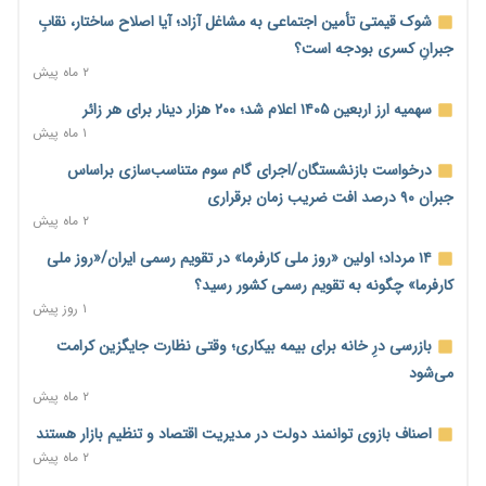
بنگاه‌داری بانک‌ها؛ مانع بزرگ خانه‌دار شدن مستأجران
شوک قیمتی تأمین اجتماعی به مشاغل آزاد؛ آیا اصلاح ساختار، نقابِ
۱ روز پیش
جبرانِ کسری بودجه است؟
۲ ماه پیش
نماینده مجلس: توسعه مرزهای زمینی به راهبرد تأمین کالاهای
اساسی تبدیل شود
سهمیه ارز اربعین ۱۴۰۵ اعلام شد؛ ۲۰۰ هزار دینار برای هر زائر
۱ روز پیش
۱ ماه پیش
خانه کارگر قزوین: شکاف دستمزد و هزینه معیشت هر روز عمیق‌تر
درخواست بازنشستگان/اجرای گام سوم متناسب‌سازی براساس
می‌شود
جبران ۹۰ درصد افت ضریب زمان برقراری
۱ روز پیش
۲ ماه پیش
رئیس سازمان امور مالیاتی: بلاگرهای پردرآمد مشمول پرداخت
۱۴ مرداد؛ اولین «روز ملی کارفرما» در تقویم رسمی ایران/«روز ملی
مالیات هستند
کارفرما» چگونه به تقویم رسمی کشور رسید؟
۱ روز پیش
۱ روز پیش
پیش‌بینی افزایش تولید برنج؛ نیاز وارداتی کشور به ۵۰۰ هزار تن
بازرسی درِ خانه برای بیمه بیکاری؛ وقتی نظارت جایگزین کرامت
کاهش می‌یابد
می‌شود
۱ روز پیش
۲ ماه پیش
امضای تفاهم‌نامه تجاری ایران و پاکستان؛ هدف‌گذاری تجارت ۱۰
اصناف بازوی توانمند دولت در مدیریت اقتصاد و تنظیم بازار هستند
میلیارد دلاری
۲ ماه پیش
۱ روز پیش