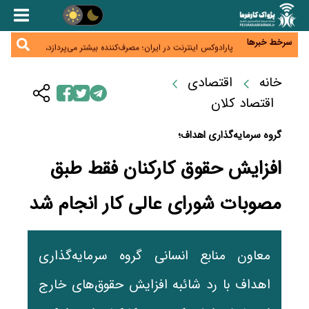
زائران اربعین نگران ارز باقی‌مانده نباشند؛ خرید دینار در
بانک‌ها و صرافی‌ها
جنگ کریدورها وارد فاز جدید شد؛ سرمایه‌گذاری ۳۴۵
میلیارد دلاری اوراسیا تا ۲۰۳۵
سرخط خبرها
پارادوکس اینترنت در ایران؛ مصرف‌کننده بیشتر می‌پردازد،
شبکه کمتر توسعه می‌یابد
تأمین سرمایه در گردش بدون خلق نقدینگی؛ نقش
جدید سیاست‌های مالیاتی در حمایت از تولید
خانه
اقتصادی
معمای تأمین ۸۰ همت معوقات بازنشستگان؛ بانک رفاه
وارد میدان شد
اقتصاد کلان
گروه سرمایه‌گذاری اهداف؛
افزایش حقوق کارکنان فقط طبق
مصوبات شورای عالی کار انجام شد
معاون منابع انسانی گروه سرمایه‌گذاری
اهداف با رد شائبه افزایش حقوق‌های خارج