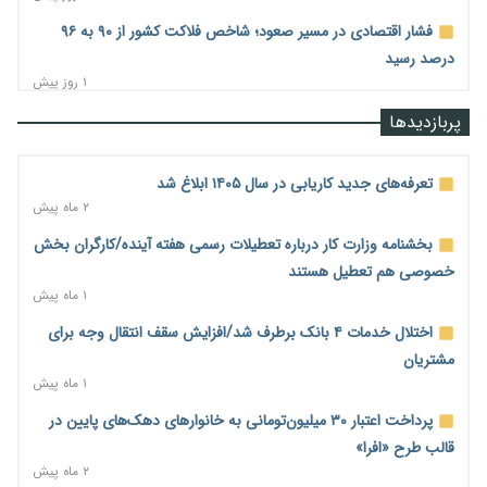
فشار اقتصادی در مسیر صعود؛ شاخص فلاکت کشور از ۹۰ به ۹۶
درصد رسید
۱ روز پیش
رشد ۷۵ هزار میلیاردی بازار خرید اعتباری؛ فین‌تک‌ها وارد میدان
پربازدیدها
شدند
۱ روز پیش
تعرفه‌های جدید کاریابی در سال ۱۴۰۵ ابلاغ شد
احتمال اختلال ۲۴ ساعته در سامانه‌های تأمین اجتماعی
۲ ماه پیش
۱ روز پیش
بخشنامه وزارت کار درباره تعطیلات رسمی هفته آینده/کارگران بخش
آغاز اجرای پایلوت «ردا کارت» برای دانشجویان تحصیلات تکمیلی
خصوصی هم تعطیل هستند
۱ روز پیش
۱ ماه پیش
محدودیت تازه برای شبکه بانکی؛ افزایش سپرده قانونی با هدف
اختلال خدمات ۴ بانک برطرف شد/افزایش سقف انتقال وجه برای
کنترل تورم
مشتریان
۱ روز پیش
۱ ماه پیش
ترمز تولید خودرو کشیده شد؛ افت ۲۵ درصدی تیراژ ایران‌خودرو،
پرداخت اعتبار ۳۰ میلیون‌تومانی به خانوارهای دهک‌های پایین در
سایپا و پارس‌خودرو
قالب طرح «افرا»
۱ روز پیش
۲ ماه پیش