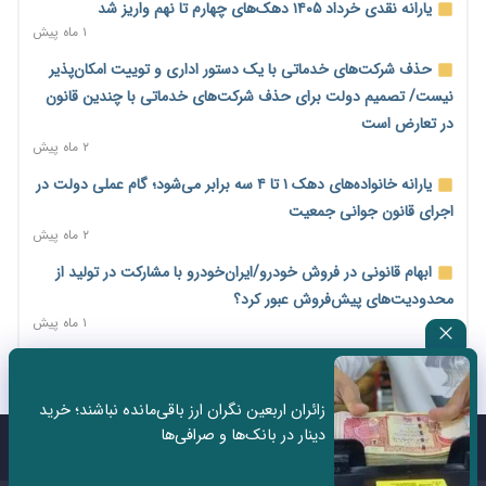
یارانه نقدی خرداد ۱۴۰۵ دهک‌های چهارم تا نهم واریز شد
اختیارات جدید گمرکات برای تمدید ورود موقت کالا و خودرو تا
۱ ماه پیش
پایان شهریور ابلاغ شد
حذف شرکت‌های خدماتی با یک دستور اداری و توییت امکان‌پذیر
۱ روز پیش
نیست/ تصمیم دولت برای حذف شرکت‌های خدماتی با چندین قانون
فهرست کالاهای فولادی و فلزات مشمول بازگشت ۱۰۰ درصد ارز
در تعارض است
صادراتی ابلاغ شد
۲ ماه پیش
۱ روز پیش
یارانه خانواده‌های دهک ۱ تا ۴ سه برابر می‌شود؛ گام عملی دولت در
مرحله سیزدهم کالابرگ در سایه تورم؛ قدرت خرید یارانه یک‌میلیونی
اجرای قانون جوانی جمعیت
بیش از پیش آب رفت
۲ ماه پیش
۱ روز پیش
ابهام قانونی در فروش خودرو/ایران‌خودرو با مشارکت در تولید از
۱۴ مرداد؛ اولین «روز ملی کارفرما» در تقویم رسمی ایران/«روز ملی
محدودیت‌های پیش‌فروش عبور کرد؟
کارفرما» چگونه به تقویم رسمی کشور رسید؟
۱ ماه پیش
۱ روز پیش
سه نماد جدید اخزا در فرابورس پذیرش شد
سکه در یک قدمی ۱۸۵ میلیون تومان
۲ ماه پیش
۳ روز پیش
زائران اربعین نگران ارز باقی‌مانده نباشند؛ خرید
ثبت نادرست عنوان شغلی، کارگر و کارفرما را با جریمه و شکایت
دینار در بانک‌ها و صرافی‌ها
تشکل‌ها در مسیر ارتقای تاب‌آوری اعضا برنامه‌ریزی کنند
روبه‌رو می‌کند
تماس با ما
درباره ما
۳ روز پیش
۲ ماه پیش