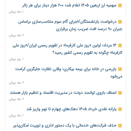
اساسی تبدیل شود
سهمیه ارز اربعین ۱۴۰۵ اعلام شد؛ ۲۰۰ هزار دینار برای هر زائر
۱ روز پیش
۱ ماه پیش
خانه کارگر قزوین: شکاف دستمزد و هزینه معیشت هر روز عمیق‌تر
درخواست بازنشستگان/اجرای گام سوم متناسب‌سازی براساس
می‌شود
جبران ۹۰ درصد افت ضریب زمان برقراری
۱ روز پیش
۲ ماه پیش
رئیس سازمان امور مالیاتی: بلاگرهای پردرآمد مشمول پرداخت
۱۴ مرداد؛ اولین «روز ملی کارفرما» در تقویم رسمی ایران/«روز ملی
مالیات هستند
کارفرما» چگونه به تقویم رسمی کشور رسید؟
۱ روز پیش
۱ روز پیش
پیش‌بینی افزایش تولید برنج؛ نیاز وارداتی کشور به ۵۰۰ هزار تن
بازرسی درِ خانه برای بیمه بیکاری؛ وقتی نظارت جایگزین کرامت
کاهش می‌یابد
می‌شود
۱ روز پیش
۲ ماه پیش
امضای تفاهم‌نامه تجاری ایران و پاکستان؛ هدف‌گذاری تجارت ۱۰
اصناف بازوی توانمند دولت در مدیریت اقتصاد و تنظیم بازار هستند
میلیارد دلاری
۲ ماه پیش
۱ روز پیش
یارانه نقدی خرداد ۱۴۰۵ دهک‌های چهارم تا نهم واریز شد
اختیارات جدید گمرکات برای تمدید ورود موقت کالا و خودرو تا
۱ ماه پیش
پایان شهریور ابلاغ شد
حذف شرکت‌های خدماتی با یک دستور اداری و توییت امکان‌پذیر
۱ روز پیش