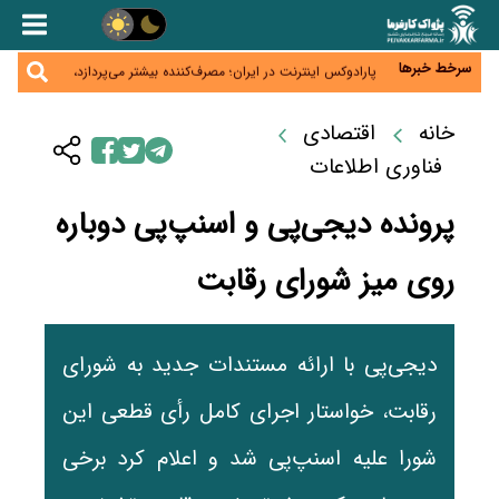
زائران اربعین نگران ارز باقی‌مانده نباشند؛ خرید دینار در
بانک‌ها و صرافی‌ها
جنگ کریدورها وارد فاز جدید شد؛ سرمایه‌گذاری ۳۴۵
میلیارد دلاری اوراسیا تا ۲۰۳۵
سرخط خبرها
پارادوکس اینترنت در ایران؛ مصرف‌کننده بیشتر می‌پردازد،
شبکه کمتر توسعه می‌یابد
تأمین سرمایه در گردش بدون خلق نقدینگی؛ نقش
جدید سیاست‌های مالیاتی در حمایت از تولید
خانه
اقتصادی
معمای تأمین ۸۰ همت معوقات بازنشستگان؛ بانک رفاه
وارد میدان شد
فناوری اطلاعات
پرونده دیجی‌پی و اسنپ‌پی دوباره
روی میز شورای رقابت
دیجی‌پی با ارائه مستندات جدید به شورای
رقابت، خواستار اجرای کامل رأی قطعی این
شورا علیه اسنپ‌پی شد و اعلام کرد برخی