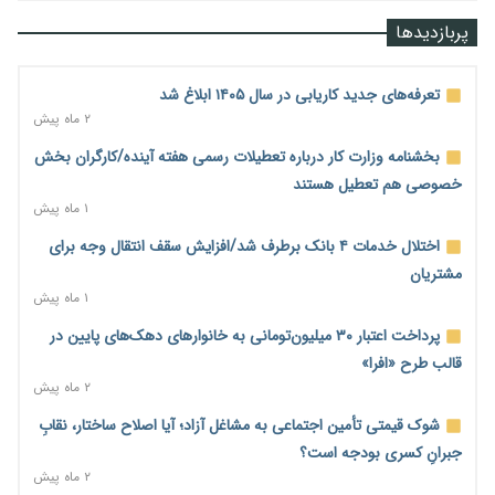
رشد ۷۵ هزار میلیاردی بازار خرید اعتباری؛ فین‌تک‌ها وارد میدان
پربازدیدها
شدند
۱ روز پیش
تعرفه‌های جدید کاریابی در سال ۱۴۰۵ ابلاغ شد
احتمال اختلال ۲۴ ساعته در سامانه‌های تأمین اجتماعی
۲ ماه پیش
۱ روز پیش
بخشنامه وزارت کار درباره تعطیلات رسمی هفته آینده/کارگران بخش
آغاز اجرای پایلوت «ردا کارت» برای دانشجویان تحصیلات تکمیلی
خصوصی هم تعطیل هستند
۱ روز پیش
۱ ماه پیش
محدودیت تازه برای شبکه بانکی؛ افزایش سپرده قانونی با هدف
اختلال خدمات ۴ بانک برطرف شد/افزایش سقف انتقال وجه برای
کنترل تورم
مشتریان
۱ روز پیش
۱ ماه پیش
ترمز تولید خودرو کشیده شد؛ افت ۲۵ درصدی تیراژ ایران‌خودرو،
پرداخت اعتبار ۳۰ میلیون‌تومانی به خانوارهای دهک‌های پایین در
سایپا و پارس‌خودرو
قالب طرح «افرا»
۱ روز پیش
۲ ماه پیش
بنگاه‌داری بانک‌ها؛ مانع بزرگ خانه‌دار شدن مستأجران
شوک قیمتی تأمین اجتماعی به مشاغل آزاد؛ آیا اصلاح ساختار، نقابِ
۱ روز پیش
جبرانِ کسری بودجه است؟
۲ ماه پیش
نماینده مجلس: توسعه مرزهای زمینی به راهبرد تأمین کالاهای