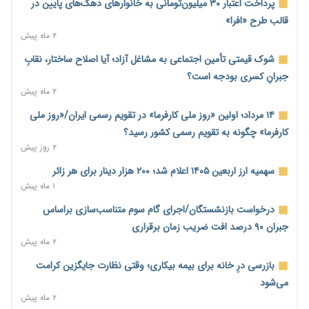
کنترل تورم
پرداخت اعتبار ۳۰ میلیون‌تومانی به خانوارهای دهک‌های پایین در
۲ روز پیش
قالب طرح «افرا»
۲ ماه پیش
ترمز تولید خودرو کشیده شد؛ افت ۲۵ درصدی تیراژ ایران‌خودرو،
سایپا و پارس‌خودرو
شوک قیمتی تأمین اجتماعی به مشاغل آزاد؛ آیا اصلاح ساختار، نقابِ
۲ روز پیش
جبرانِ کسری بودجه است؟
۲ ماه پیش
بنگاه‌داری بانک‌ها؛ مانع بزرگ خانه‌دار شدن مستأجران
۲ روز پیش
۱۴ مرداد؛ اولین «روز ملی کارفرما» در تقویم رسمی ایران/«روز ملی
کارفرما» چگونه به تقویم رسمی کشور رسید؟
نماینده مجلس: توسعه مرزهای زمینی به راهبرد تأمین کالاهای
۲ روز پیش
اساسی تبدیل شود
۲ روز پیش
سهمیه ارز اربعین ۱۴۰۵ اعلام شد؛ ۲۰۰ هزار دینار برای هر زائر
۱ ماه پیش
خانه کارگر قزوین: شکاف دستمزد و هزینه معیشت هر روز عمیق‌تر
می‌شود
درخواست بازنشستگان/اجرای گام سوم متناسب‌سازی براساس
۲ روز پیش
جبران ۹۰ درصد افت ضریب زمان برقراری
۲ ماه پیش
رئیس سازمان امور مالیاتی: بلاگرهای پردرآمد مشمول پرداخت
مالیات هستند
بازرسی درِ خانه برای بیمه بیکاری؛ وقتی نظارت جایگزین کرامت
۲ روز پیش
می‌شود
۲ ماه پیش
پیش‌بینی افزایش تولید برنج؛ نیاز وارداتی کشور به ۵۰۰ هزار تن