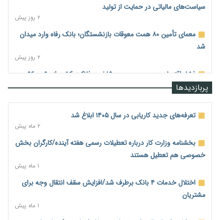
سیاست‌های مالیاتی در حمایت از تولید
۲ روز پیش
معمای تأمین ۸۰ همت معوقات بازنشستگان؛ بانک رفاه وارد میدان
شد
۲ روز پیش
فشار اقتصادی در مسیر صعود؛ شاخص فلاکت کشور از ۹۰ به ۹۶
درصد رسید
پربازدیدها
۲ روز پیش
رشد ۷۵ هزار میلیاردی بازار خرید اعتباری؛ فین‌تک‌ها وارد میدان
تعرفه‌های جدید کاریابی در سال ۱۴۰۵ ابلاغ شد
شدند
۲ ماه پیش
۲ روز پیش
بخشنامه وزارت کار درباره تعطیلات رسمی هفته آینده/کارگران بخش
احتمال اختلال ۲۴ ساعته در سامانه‌های تأمین اجتماعی
خصوصی هم تعطیل هستند
۲ روز پیش
۱ ماه پیش
آغاز اجرای پایلوت «ردا کارت» برای دانشجویان تحصیلات تکمیلی
اختلال خدمات ۴ بانک برطرف شد/افزایش سقف انتقال وجه برای
۲ روز پیش
مشتریان
۱ ماه پیش
محدودیت تازه برای شبکه بانکی؛ افزایش سپرده قانونی با هدف