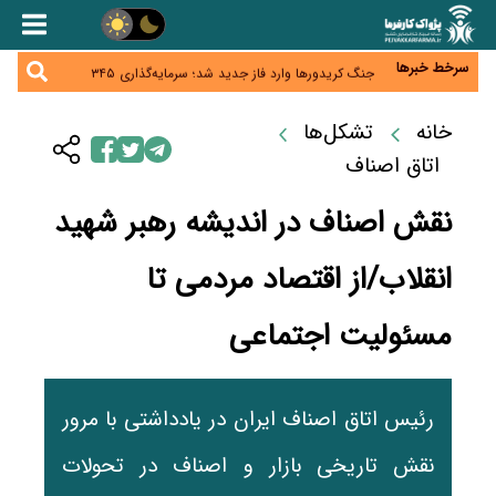
همایش و مسابقه نذری ماه صفر برگزار شد
زائران اربعین نگران ارز باقی‌مانده نباشند؛ خرید دینار در
بانک‌ها و صرافی‌ها
سرخط خبرها
جنگ کریدورها وارد فاز جدید شد؛ سرمایه‌گذاری ۳۴۵
میلیارد دلاری اوراسیا تا ۲۰۳۵
پارادوکس اینترنت در ایران؛ مصرف‌کننده بیشتر می‌پردازد،
شبکه کمتر توسعه می‌یابد
خانه
تشکل‌ها
تأمین سرمایه در گردش بدون خلق نقدینگی؛ نقش
جدید سیاست‌های مالیاتی در حمایت از تولید
اتاق اصناف
نقش اصناف در اندیشه رهبر شهید
انقلاب/از اقتصاد مردمی تا
مسئولیت اجتماعی
رئیس اتاق اصناف ایران در یادداشتی با مرور
نقش تاریخی بازار و اصناف در تحولات