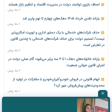
کاهش می‌یابد
اصناف بازوی توانمند دولت در مدیریت اقتصاد و تنظیم بازار هستند
۲ روز پیش
۲ ماه پیش
امضای تفاهم‌نامه تجاری ایران و پاکستان؛ هدف‌گذاری تجارت ۱۰
یارانه نقدی خرداد ۱۴۰۵ دهک‌های چهارم تا نهم واریز شد
میلیارد دلاری
۱ ماه پیش
۲ روز پیش
حذف شرکت‌های خدماتی با یک دستور اداری و توییت امکان‌پذیر
اختیارات جدید گمرکات برای تمدید ورود موقت کالا و خودرو تا
نیست/ تصمیم دولت برای حذف شرکت‌های خدماتی با چندین قانون
پایان شهریور ابلاغ شد
در تعارض است
۲ روز پیش
۲ ماه پیش
فهرست کالاهای فولادی و فلزات مشمول بازگشت ۱۰۰ درصد ارز
یارانه خانواده‌های دهک ۱ تا ۴ سه برابر می‌شود؛ گام عملی دولت در
صادراتی ابلاغ شد
اجرای قانون جوانی جمعیت
۲ روز پیش
۲ ماه پیش
مرحله سیزدهم کالابرگ در سایه تورم؛ قدرت خرید یارانه یک‌میلیونی
ابهام قانونی در فروش خودرو/ایران‌خودرو با مشارکت در تولید از
بیش از پیش آب رفت
محدودیت‌های پیش‌فروش عبور کرد؟
۲ روز پیش
۱ ماه پیش
۱۴ مرداد؛ اولین «روز ملی کارفرما» در تقویم رسمی ایران/«روز ملی
ثبت نادرست عنوان شغلی، کارگر و کارفرما را با جریمه و شکایت
کارفرما» چگونه به تقویم رسمی کشور رسید؟
روبه‌رو می‌کند
۲ روز پیش
۲ ماه پیش