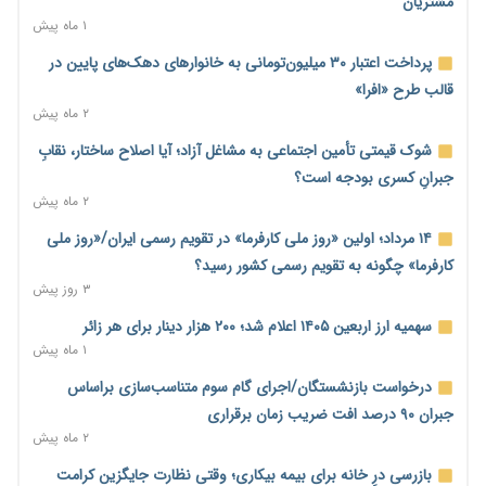
مشتریان
بالای ۸۰ درصد پیشرفت
۱ ماه پیش
۶ ساعت پیش
پرداخت اعتبار ۳۰ میلیون‌تومانی به خانوارهای دهک‌های پایین در
هشدار درباره آینده صندوق‌های بازنشستگی؛ اعتماد بیمه‌پردازان را
قالب طرح «افرا»
قربانی نکنیم
۲ ماه پیش
۶ ساعت پیش
شوک قیمتی تأمین اجتماعی به مشاغل آزاد؛ آیا اصلاح ساختار، نقابِ
ترمیم مزد در راه است؟ تأکید بر افزایش مزد پایه و شفافیت سبد
جبرانِ کسری بودجه است؟
معیشت
۲ ماه پیش
۶ ساعت پیش
۱۴ مرداد؛ اولین «روز ملی کارفرما» در تقویم رسمی ایران/«روز ملی
وام بدون رتبه اعتباری؛ صندوق کارآفرینی امید از حمایت متفاوت
کارفرما» چگونه به تقویم رسمی کشور رسید؟
خود می‌گوید
۳ روز پیش
۶ ساعت پیش
سهمیه ارز اربعین ۱۴۰۵ اعلام شد؛ ۲۰۰ هزار دینار برای هر زائر
ناترازی برق ۳۰ درصد کاهش یافت؛ وعده وزارت نیرو برای رفع
۱ ماه پیش
محدودیت صنایع
درخواست بازنشستگان/اجرای گام سوم متناسب‌سازی براساس
۶ ساعت پیش
جبران ۹۰ درصد افت ضریب زمان برقراری
ورود بخش خصوصی به حکمرانی اشتغال؛ «یاوران پیشرفت»
۲ ماه پیش
امسال گسترده‌تر می‌شود
بازرسی درِ خانه برای بیمه بیکاری؛ وقتی نظارت جایگزین کرامت