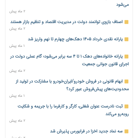
۷ ساعت پیش
می‌شود
مطالبه کارگران جنوب برای پرداخت «حق جنگ»؛ از نفت و گاز تا
۲ ماه پیش
شبکه برق
اصناف بازوی توانمند دولت در مدیریت اقتصاد و تنظیم بازار هستند
۷ ساعت پیش
۲ ماه پیش
حساب‌های شرکت ملی نفت در بانک صنعت و معدن مسدود شد؛
یارانه نقدی خرداد ۱۴۰۵ دهک‌های چهارم تا نهم واریز شد
بدهی یک میلیارد دلاری
۱ ماه پیش
۷ ساعت پیش
یارانه خانواده‌های دهک ۱ تا ۴ سه برابر می‌شود؛ گام عملی دولت در
درآمد کارگزاری‌ها چقدر است؟ کانون کارگزاران اعداد منتشرشده در
اجرای قانون جوانی جمعیت
فضای مجازی را تکذیب کرد
۲ ماه پیش
۸ ساعت پیش
ابهام قانونی در فروش خودرو/ایران‌خودرو با مشارکت در تولید از
بیکاری ۷ درصدی روی کاغذ؛ آیا در واقعیت هم این چنین است؟
محدودیت‌های پیش‌فروش عبور کرد؟
۸ ساعت پیش
۱ ماه پیش
روز خبرنگار؛ مطالبه‌ای فراتر از تبریک برای پاسداشت حقیقت و
ثبت نادرست عنوان شغلی، کارگر و کارفرما را با جریمه و شکایت
امنیت شغلی
روبه‌رو می‌کند
۸ ساعت پیش
۲ ماه پیش
همایش و مسابقه نذری ماه صفر برگزار شد
سه نماد جدید اخزا در فرابورس پذیرش شد
۱ روز پیش
۲ ماه پیش