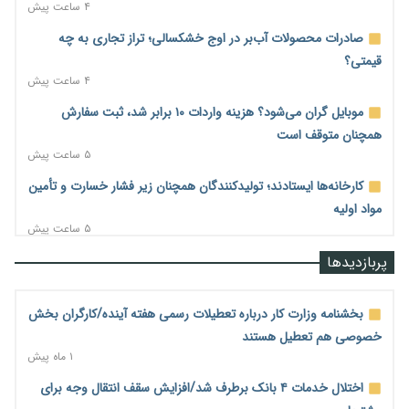
۴ ساعت پیش
صادرات محصولات آب‌بر در اوج خشکسالی؛ تراز تجاری به چه
قیمتی؟
۴ ساعت پیش
موبایل گران می‌شود؟ هزینه واردات ۱۰ برابر شد، ثبت سفارش
همچنان متوقف است
۵ ساعت پیش
کارخانه‌ها ایستادند؛ تولیدکنندگان همچنان زیر فشار خسارت و تأمین
مواد اولیه
۵ ساعت پیش
قیمت مسکن در دست سازنده‌های خرد؛ چگونه «عددسازی» بازار
پربازدیدها
ملک را ملتهب می‌کند؟
۵ ساعت پیش
بخشنامه وزارت کار درباره تعطیلات رسمی هفته آینده/کارگران بخش
مسیر تأمین مواد اولیه صنایع تسهیل شد؛ ۳۴۱۴ کد تعرفه مشمول
خصوصی هم تعطیل هستند
سهمیه جدید
۱ ماه پیش
۵ ساعت پیش
اختلال خدمات ۴ بانک برطرف شد/افزایش سقف انتقال وجه برای
منابع صندوق ملی مسکن به متقاضیان رسید؛ اولویت با پروژه‌های