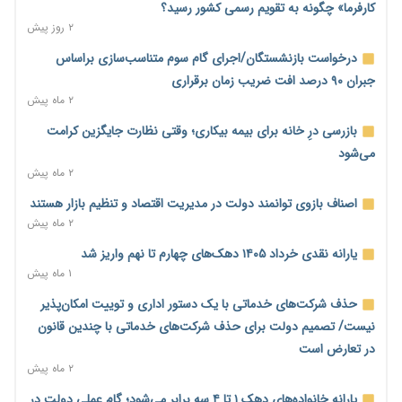
می‌شود
کارفرما» چگونه به تقویم رسمی کشور رسید؟
۱ روز پیش
۲ روز پیش
رئیس سازمان امور مالیاتی: بلاگرهای پردرآمد مشمول پرداخت
درخواست بازنشستگان/اجرای گام سوم متناسب‌سازی براساس
مالیات هستند
جبران ۹۰ درصد افت ضریب زمان برقراری
۱ روز پیش
۲ ماه پیش
پیش‌بینی افزایش تولید برنج؛ نیاز وارداتی کشور به ۵۰۰ هزار تن
بازرسی درِ خانه برای بیمه بیکاری؛ وقتی نظارت جایگزین کرامت
کاهش می‌یابد
می‌شود
۱ روز پیش
۲ ماه پیش
امضای تفاهم‌نامه تجاری ایران و پاکستان؛ هدف‌گذاری تجارت ۱۰
اصناف بازوی توانمند دولت در مدیریت اقتصاد و تنظیم بازار هستند
میلیارد دلاری
۲ ماه پیش
۱ روز پیش
یارانه نقدی خرداد ۱۴۰۵ دهک‌های چهارم تا نهم واریز شد
اختیارات جدید گمرکات برای تمدید ورود موقت کالا و خودرو تا
۱ ماه پیش
پایان شهریور ابلاغ شد
حذف شرکت‌های خدماتی با یک دستور اداری و توییت امکان‌پذیر
۱ روز پیش
نیست/ تصمیم دولت برای حذف شرکت‌های خدماتی با چندین قانون
فهرست کالاهای فولادی و فلزات مشمول بازگشت ۱۰۰ درصد ارز
در تعارض است
صادراتی ابلاغ شد
۲ ماه پیش
۱ روز پیش
یارانه خانواده‌های دهک ۱ تا ۴ سه برابر می‌شود؛ گام عملی دولت در