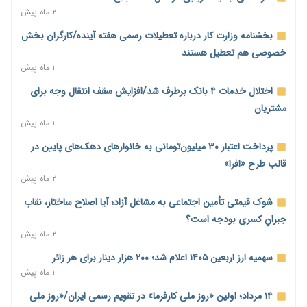
احتمال اختلال ۲۴ ساعته در سامانه‌های تأمین اجتماعی
۲ ماه پیش
۱ روز پیش
بخشنامه وزارت کار درباره تعطیلات رسمی هفته آینده/کارگران بخش
آغاز اجرای پایلوت «ردا کارت» برای دانشجویان تحصیلات تکمیلی
خصوصی هم تعطیل هستند
۱ روز پیش
۱ ماه پیش
محدودیت تازه برای شبکه بانکی؛ افزایش سپرده قانونی با هدف
اختلال خدمات ۴ بانک برطرف شد/افزایش سقف انتقال وجه برای
کنترل تورم
مشتریان
۱ روز پیش
۱ ماه پیش
ترمز تولید خودرو کشیده شد؛ افت ۲۵ درصدی تیراژ ایران‌خودرو،
پرداخت اعتبار ۳۰ میلیون‌تومانی به خانوارهای دهک‌های پایین در
سایپا و پارس‌خودرو
قالب طرح «افرا»
۱ روز پیش
۲ ماه پیش
بنگاه‌داری بانک‌ها؛ مانع بزرگ خانه‌دار شدن مستأجران
شوک قیمتی تأمین اجتماعی به مشاغل آزاد؛ آیا اصلاح ساختار، نقابِ
۱ روز پیش
جبرانِ کسری بودجه است؟
۲ ماه پیش
نماینده مجلس: توسعه مرزهای زمینی به راهبرد تأمین کالاهای
اساسی تبدیل شود
سهمیه ارز اربعین ۱۴۰۵ اعلام شد؛ ۲۰۰ هزار دینار برای هر زائر
۱ روز پیش
۱ ماه پیش
خانه کارگر قزوین: شکاف دستمزد و هزینه معیشت هر روز عمیق‌تر
۱۴ مرداد؛ اولین «روز ملی کارفرما» در تقویم رسمی ایران/«روز ملی