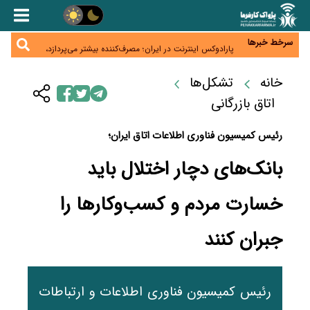
زائران اربعین نگران ارز باقی‌مانده نباشند؛ خرید دینار در
بانک‌ها و صرافی‌ها
جنگ کریدورها وارد فاز جدید شد؛ سرمایه‌گذاری ۳۴۵
میلیارد دلاری اوراسیا تا ۲۰۳۵
سرخط خبرها
پارادوکس اینترنت در ایران؛ مصرف‌کننده بیشتر می‌پردازد،
شبکه کمتر توسعه می‌یابد
تأمین سرمایه در گردش بدون خلق نقدینگی؛ نقش
جدید سیاست‌های مالیاتی در حمایت از تولید
خانه
تشکل‌ها
معمای تأمین ۸۰ همت معوقات بازنشستگان؛ بانک رفاه
وارد میدان شد
اتاق بازرگانی
رئیس کمیسیون فناوری اطلاعات اتاق ایران؛
بانک‌های دچار اختلال باید
خسارت مردم و کسب‌وکارها را
جبران کنند
رئیس کمیسیون فناوری اطلاعات و ارتباطات