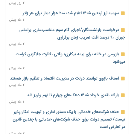
۲ روز پیش
اساسی تبدیل شود
۲ روز پیش
سهمیه ارز اربعین ۱۴۰۵ اعلام شد؛ ۲۰۰ هزار دینار برای هر زائر
۱ ماه پیش
خانه کارگر قزوین: شکاف دستمزد و هزینه معیشت هر روز عمیق‌تر
می‌شود
درخواست بازنشستگان/اجرای گام سوم متناسب‌سازی براساس
۲ روز پیش
جبران ۹۰ درصد افت ضریب زمان برقراری
۲ ماه پیش
رئیس سازمان امور مالیاتی: بلاگرهای پردرآمد مشمول پرداخت
مالیات هستند
بازرسی درِ خانه برای بیمه بیکاری؛ وقتی نظارت جایگزین کرامت
۲ روز پیش
می‌شود
۲ ماه پیش
پیش‌بینی افزایش تولید برنج؛ نیاز وارداتی کشور به ۵۰۰ هزار تن
کاهش می‌یابد
اصناف بازوی توانمند دولت در مدیریت اقتصاد و تنظیم بازار هستند
۲ روز پیش
۲ ماه پیش
امضای تفاهم‌نامه تجاری ایران و پاکستان؛ هدف‌گذاری تجارت ۱۰
یارانه نقدی خرداد ۱۴۰۵ دهک‌های چهارم تا نهم واریز شد
میلیارد دلاری
۱ ماه پیش
۲ روز پیش
حذف شرکت‌های خدماتی با یک دستور اداری و توییت امکان‌پذیر
اختیارات جدید گمرکات برای تمدید ورود موقت کالا و خودرو تا
نیست/ تصمیم دولت برای حذف شرکت‌های خدماتی با چندین قانون
پایان شهریور ابلاغ شد
در تعارض است
۲ روز پیش
۲ ماه پیش