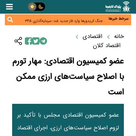
همایش و مسابقه نذری ماه صفر برگزار شد
زائران اربعین نگران ارز باقی‌مانده نباشند؛ خرید دینار در
بانک‌ها و صرافی‌ها
سرخط خبرها
جنگ کریدورها وارد فاز جدید شد؛ سرمایه‌گذاری ۳۴۵
میلیارد دلاری اوراسیا تا ۲۰۳۵
پارادوکس اینترنت در ایران؛ مصرف‌کننده بیشتر می‌پردازد،
شبکه کمتر توسعه می‌یابد
خانه
اقتصادی
تأمین سرمایه در گردش بدون خلق نقدینگی؛ نقش
جدید سیاست‌های مالیاتی در حمایت از تولید
اقتصاد کلان
عضو کمیسیون اقتصادی: مهار تورم
با اصلاح سیاست‌های ارزی ممکن
است
عضو کمیسیون اقتصادی مجلس با تأکید بر
لزوم اصلاح سیاست‌های ارزی، اجرای اقتصاد