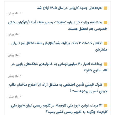
رشد ۷۵ هزار میلیاردی بازار خرید اعتباری؛ فین‌تک‌ها وارد میدان
تعرفه‌های جدید کاریابی در سال ۱۴۰۵ ابلاغ شد
شدند
۲ ماه پیش
۲ روز پیش
بخشنامه وزارت کار درباره تعطیلات رسمی هفته آینده/کارگران بخش
احتمال اختلال ۲۴ ساعته در سامانه‌های تأمین اجتماعی
خصوصی هم تعطیل هستند
۲ روز پیش
۱ ماه پیش
آغاز اجرای پایلوت «ردا کارت» برای دانشجویان تحصیلات تکمیلی
اختلال خدمات ۴ بانک برطرف شد/افزایش سقف انتقال وجه برای
۲ روز پیش
مشتریان
۱ ماه پیش
محدودیت تازه برای شبکه بانکی؛ افزایش سپرده قانونی با هدف
کنترل تورم
پرداخت اعتبار ۳۰ میلیون‌تومانی به خانوارهای دهک‌های پایین در
۲ روز پیش
قالب طرح «افرا»
۲ ماه پیش
ترمز تولید خودرو کشیده شد؛ افت ۲۵ درصدی تیراژ ایران‌خودرو،
سایپا و پارس‌خودرو
شوک قیمتی تأمین اجتماعی به مشاغل آزاد؛ آیا اصلاح ساختار، نقابِ
۲ روز پیش
جبرانِ کسری بودجه است؟
۲ ماه پیش
بنگاه‌داری بانک‌ها؛ مانع بزرگ خانه‌دار شدن مستأجران
۲ روز پیش
۱۴ مرداد؛ اولین «روز ملی کارفرما» در تقویم رسمی ایران/«روز ملی
کارفرما» چگونه به تقویم رسمی کشور رسید؟
نماینده مجلس: توسعه مرزهای زمینی به راهبرد تأمین کالاهای