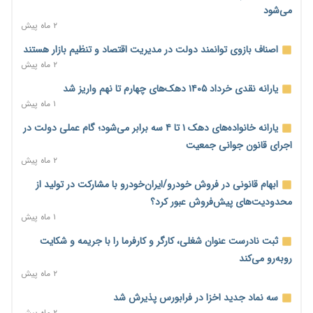
۲۱ ساعت پیش
می‌شود
۲ ماه پیش
هشدار دیوان محاسبات درباره حساب‌های خارج از خزانه؛ ۱۲۴ حساب
ارزی در تیررس نظارت
اصناف بازوی توانمند دولت در مدیریت اقتصاد و تنظیم بازار هستند
۲۱ ساعت پیش
۲ ماه پیش
نه از جنگ می‌ترسیم، نه از مذاکره برای منافع ملی
یارانه نقدی خرداد ۱۴۰۵ دهک‌های چهارم تا نهم واریز شد
۲۱ ساعت پیش
۱ ماه پیش
فرمول تازه مستمری در راه است؛ کارگران بازنده اصلاحات تأمین
یارانه خانواده‌های دهک ۱ تا ۴ سه برابر می‌شود؛ گام عملی دولت در
اجتماعی؟
اجرای قانون جوانی جمعیت
۲۱ ساعت پیش
۲ ماه پیش
کنترل ترازنامه بانک‌ها؛ شمشیر دولبه مهار تورم و تأمین مالی تولید
ابهام قانونی در فروش خودرو/ایران‌خودرو با مشارکت در تولید از
۲۲ ساعت پیش
محدودیت‌های پیش‌فروش عبور کرد؟
۱ ماه پیش
جنگ با تورم از بانک‌ها و بودجه آغاز می‌شود؛ نسخه انضباط آهنین
برای اقتصاد
ثبت نادرست عنوان شغلی، کارگر و کارفرما را با جریمه و شکایت
۲۲ ساعت پیش
روبه‌رو می‌کند
۲ ماه پیش
عینک گران‌تر شد؛ ارز و عوارض گمرکی قدرت خرید مردم را نشانه
رفت
سه نماد جدید اخزا در فرابورس پذیرش شد
۲۲ ساعت پیش
۲ ماه پیش