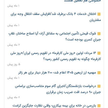
خصوصی هم تعطیل هستند
۱ ماه پیش
نرخ سود بانکی در دوراهی تورم و رکود؛ بورس در انتظار تصمیم
سیاست‌گذار
اختلال خدمات ۴ بانک برطرف شد/افزایش سقف انتقال وجه برای
۲۰ ساعت پیش
مشتریان
۱ ماه پیش
صادرات مرغ مازاد هنوز آغاز نشده است؛ چالش قیمت و
سیاست‌های ناپایدار در بازار جهانی
شوک قیمتی تأمین اجتماعی به مشاغل آزاد؛ آیا اصلاح ساختار، نقابِ
۲۰ ساعت پیش
جبرانِ کسری بودجه است؟
۲ ماه پیش
شیر صنعتی چگونه تولید می‌شود؟ پاسخ مدیر کل استاندارد به
شایعات فضای مجازی
۱۴ مرداد؛ اولین «روز ملی کارفرما» در تقویم رسمی ایران/«روز ملی
۲۰ ساعت پیش
کارفرما» چگونه به تقویم رسمی کشور رسید؟
۵ روز پیش
نسخه قطعه‌سازان برای سایپا؛ خروج دولت از مدیریت پیش از
واگذاری
سهمیه ارز اربعین ۱۴۰۵ اعلام شد؛ ۲۰۰ هزار دینار برای هر زائر
۲۱ ساعت پیش
۱ ماه پیش
تجارت خارجی ایران در مسیر تسویه فرامرزی با رمزارز
درخواست بازنشستگان/اجرای گام سوم متناسب‌سازی براساس
۲۱ ساعت پیش
جبران ۹۰ درصد افت ضریب زمان برقراری
۲ ماه پیش
یک سال پرچالش اینترنت/دولت چهاردهم از محدودیت به سمت
توسعه زیرساخت رفت
بازرسی درِ خانه برای بیمه بیکاری؛ وقتی نظارت جایگزین کرامت