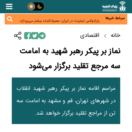
زائران اربعین نگران ارز باقی‌مانده نباشند؛ خرید دینار در
بانک‌ها و صرافی‌ها
جنگ کریدورها وارد فاز جدید شد؛ سرمایه‌گذاری ۳۴۵
میلیارد دلاری اوراسیا تا ۲۰۳۵
سرخط خبرها
پارادوکس اینترنت در ایران؛ مصرف‌کننده بیشتر می‌پردازد،
شبکه کمتر توسعه می‌یابد
تأمین سرمایه در گردش بدون خلق نقدینگی؛ نقش
جدید سیاست‌های مالیاتی در حمایت از تولید
خانه
اقتصادی
معمای تأمین ۸۰ همت معوقات بازنشستگان؛ بانک رفاه
وارد میدان شد
نماز بر پیکر رهبر شهید به امامت
سه مرجع تقلید برگزار می‌شود
مراسم اقامه نماز بر پیکر رهبر شهید انقلاب
در شهرهای تهران، قم و مشهد به امامت سه
تن از مراجع تقلید برگزار خواهد شد.