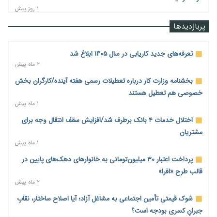
۱ روز پیش
رشد ۷۵ هزار میلیاردی بازار خرید اعتباری؛ فین‌تک‌ها وارد میدان
پربازدیدها
شدند
۱ روز پیش
تعرفه‌های جدید کاریابی در سال ۱۴۰۵ ابلاغ شد
احتمال اختلال ۲۴ ساعته در سامانه‌های تأمین اجتماعی
۲ ماه پیش
۱ روز پیش
بخشنامه وزارت کار درباره تعطیلات رسمی هفته آینده/کارگران بخش
آغاز اجرای پایلوت «ردا کارت» برای دانشجویان تحصیلات تکمیلی
خصوصی هم تعطیل هستند
۱ روز پیش
۱ ماه پیش
محدودیت تازه برای شبکه بانکی؛ افزایش سپرده قانونی با هدف
اختلال خدمات ۴ بانک برطرف شد/افزایش سقف انتقال وجه برای
کنترل تورم
مشتریان
۱ روز پیش
۱ ماه پیش
ترمز تولید خودرو کشیده شد؛ افت ۲۵ درصدی تیراژ ایران‌خودرو،
پرداخت اعتبار ۳۰ میلیون‌تومانی به خانوارهای دهک‌های پایین در
سایپا و پارس‌خودرو
قالب طرح «افرا»
۱ روز پیش
۲ ماه پیش
بنگاه‌داری بانک‌ها؛ مانع بزرگ خانه‌دار شدن مستأجران
شوک قیمتی تأمین اجتماعی به مشاغل آزاد؛ آیا اصلاح ساختار، نقابِ
۱ روز پیش
جبرانِ کسری بودجه است؟