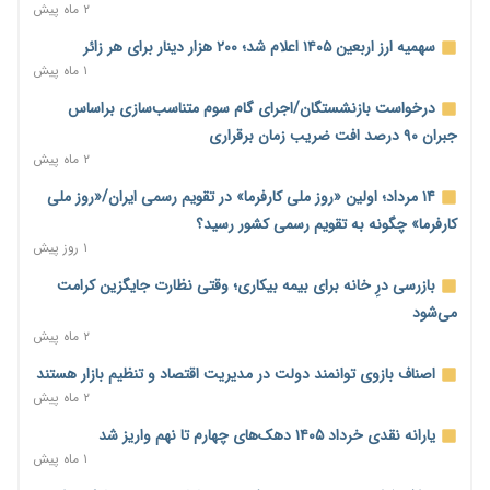
۲ ماه پیش
نماینده مجلس: توسعه مرزهای زمینی به راهبرد تأمین کالاهای
اساسی تبدیل شود
سهمیه ارز اربعین ۱۴۰۵ اعلام شد؛ ۲۰۰ هزار دینار برای هر زائر
۱ روز پیش
۱ ماه پیش
خانه کارگر قزوین: شکاف دستمزد و هزینه معیشت هر روز عمیق‌تر
درخواست بازنشستگان/اجرای گام سوم متناسب‌سازی براساس
می‌شود
جبران ۹۰ درصد افت ضریب زمان برقراری
۱ روز پیش
۲ ماه پیش
رئیس سازمان امور مالیاتی: بلاگرهای پردرآمد مشمول پرداخت
۱۴ مرداد؛ اولین «روز ملی کارفرما» در تقویم رسمی ایران/«روز ملی
مالیات هستند
کارفرما» چگونه به تقویم رسمی کشور رسید؟
۱ روز پیش
۱ روز پیش
پیش‌بینی افزایش تولید برنج؛ نیاز وارداتی کشور به ۵۰۰ هزار تن
بازرسی درِ خانه برای بیمه بیکاری؛ وقتی نظارت جایگزین کرامت
کاهش می‌یابد
می‌شود
۱ روز پیش
۲ ماه پیش
امضای تفاهم‌نامه تجاری ایران و پاکستان؛ هدف‌گذاری تجارت ۱۰
اصناف بازوی توانمند دولت در مدیریت اقتصاد و تنظیم بازار هستند
میلیارد دلاری
۲ ماه پیش
۱ روز پیش
یارانه نقدی خرداد ۱۴۰۵ دهک‌های چهارم تا نهم واریز شد
اختیارات جدید گمرکات برای تمدید ورود موقت کالا و خودرو تا
۱ ماه پیش
پایان شهریور ابلاغ شد