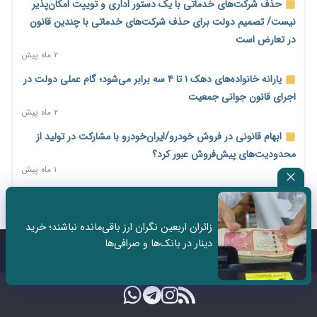
حذف شرکت‌های خدماتی با یک دستور اداری و توییت امکان‌پذیر
۱ روز پیش
نیست/ تصمیم دولت برای حذف شرکت‌های خدماتی با چندین قانون
فهرست کالاهای فولادی و فلزات مشمول بازگشت ۱۰۰ درصد ارز
در تعارض است
صادراتی ابلاغ شد
۲ ماه پیش
۱ روز پیش
یارانه خانواده‌های دهک ۱ تا ۴ سه برابر می‌شود؛ گام عملی دولت در
مرحله سیزدهم کالابرگ در سایه تورم؛ قدرت خرید یارانه یک‌میلیونی
اجرای قانون جوانی جمعیت
بیش از پیش آب رفت
۲ ماه پیش
۱ روز پیش
ابهام قانونی در فروش خودرو/ایران‌خودرو با مشارکت در تولید از
۱۴ مرداد؛ اولین «روز ملی کارفرما» در تقویم رسمی ایران/«روز ملی
محدودیت‌های پیش‌فروش عبور کرد؟
کارفرما» چگونه به تقویم رسمی کشور رسید؟
۱ ماه پیش
۱ روز پیش
سه نماد جدید اخزا در فرابورس پذیرش شد
سکه در یک قدمی ۱۸۵ میلیون تومان
۲ ماه پیش
۳ روز پیش
زائران اربعین نگران ارز باقی‌مانده نباشند؛ خرید
ثبت نادرست عنوان شغلی، کارگر و کارفرما را با جریمه و شکایت
دینار در بانک‌ها و صرافی‌ها
تشکل‌ها در مسیر ارتقای تاب‌آوری اعضا برنامه‌ریزی کنند
روبه‌رو می‌کند
تماس با ما
درباره ما
۳ روز پیش
۲ ماه پیش
ساماندهی نیروهای شرکتی نباید قربانی ملاحظات انتخاباتی شود/
برخی نمایندگان به دنبال حذف شرکت‌هایی که وجود ندارند!