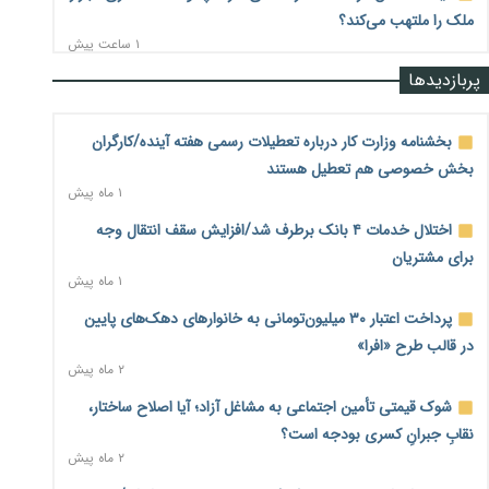
ملک را ملتهب می‌کند؟
۱ ساعت پیش
پربازدیدها
مسیر تأمین مواد اولیه صنایع تسهیل شد؛ ۳۴۱۴ کد تعرفه مشمول
سهمیه جدید
۱ ساعت پیش
بخشنامه وزارت کار درباره تعطیلات رسمی هفته آینده/کارگران
بخش خصوصی هم تعطیل هستند
منابع صندوق ملی مسکن به متقاضیان رسید؛ اولویت با
۱ ماه پیش
پروژه‌های بالای ۸۰ درصد پیشرفت
۱ ساعت پیش
اختلال خدمات ۴ بانک برطرف شد/افزایش سقف انتقال وجه
برای مشتریان
هشدار درباره آینده صندوق‌های بازنشستگی؛ اعتماد بیمه‌پردازان
۱ ماه پیش
را قربانی نکنیم
۱ ساعت پیش
پرداخت اعتبار ۳۰ میلیون‌تومانی به خانوارهای دهک‌های پایین
در قالب طرح «افرا»
ترمیم مزد در راه است؟ تأکید بر افزایش مزد پایه و شفافیت سبد
۲ ماه پیش
معیشت
۲ ساعت پیش
شوک قیمتی تأمین اجتماعی به مشاغل آزاد؛ آیا اصلاح ساختار،
نقابِ جبرانِ کسری بودجه است؟
وام بدون رتبه اعتباری؛ صندوق کارآفرینی امید از حمایت متفاوت
۲ ماه پیش
خود می‌گوید
۲ ساعت پیش