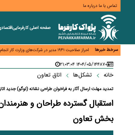
تماس با ما
درباره ما
صفحه اصلی
کارفرمایی
اقتصاد
رسانه تخصصی باید مطالبه‌گری، دقت و استقلال را سرلو
احراز صلاحیت ۱۹۴۱ مدیر در شرکت‌های وزارت کار انجام نشده است؛ شایسته‌سالاری زیر فشار؟
سرخط خبرها
صادرات محصولات آب‌بر در اوج خشکسالی؛ تراز تجاری 
۱۴۰۴/۰۵/۱۴ ۲۱:۰۳:۰۴
۴۸۷۰
موبایل گران می‌شود؟ هزینه واردات ۱۰ برابر شد، ثبت سفارش همچنان متوقف است
خانه
تشکل‌ها
اتاق تعاون
کارخانه‌ها ایستادند؛ تولیدکنندگان همچنان زیر فشار خس
تمدید مهلت ارسال آثار به فراخوان طراحی نشانه (لوگو) جدید اتاق
استقبال گسترده طراحان و هنرمندا
بخش تعاون