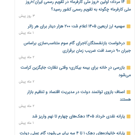
۱۴ مرداد؛ اولین «روز ملی کارفرما» در تقویم رسمی ایران/«روز
ملی کارفرما» چگونه به تقویم رسمی کشور رسید؟
ناترازی برق ۳۰ درصد کاهش یافت؛ وعده وزارت نیرو برای رفع
۳ روز پیش
محدودیت صنایع
۲ ساعت پیش
سهمیه ارز اربعین ۱۴۰۵ اعلام شد؛ ۲۰۰ هزار دینار برای هر زائر
۱ ماه پیش
ورود بخش خصوصی به حکمرانی اشتغال؛ «یاوران پیشرفت»
امسال گسترده‌تر می‌شود
درخواست بازنشستگان/اجرای گام سوم متناسب‌سازی براساس
۲ ساعت پیش
جبران ۹۰ درصد افت ضریب زمان برقراری
۲ ماه پیش
مطالبه کارگران جنوب برای پرداخت «حق جنگ»؛ از نفت و گاز تا
شبکه برق
بازرسی درِ خانه برای بیمه بیکاری؛ وقتی نظارت جایگزین کرامت
۳ ساعت پیش
می‌شود
۲ ماه پیش
حساب‌های شرکت ملی نفت در بانک صنعت و معدن مسدود
شد؛ بدهی یک میلیارد دلاری
اصناف بازوی توانمند دولت در مدیریت اقتصاد و تنظیم بازار
۳ ساعت پیش
هستند
۲ ماه پیش
درآمد کارگزاری‌ها چقدر است؟ کانون کارگزاران اعداد منتشرشده
در فضای مجازی را تکذیب کرد
یارانه نقدی خرداد ۱۴۰۵ دهک‌های چهارم تا نهم واریز شد
۳ ساعت پیش
۱ ماه پیش
بیکاری ۷ درصدی روی کاغذ؛ آیا در واقعیت هم این چنین است؟
یارانه خانواده‌های دهک ۱ تا ۴ سه برابر می‌شود؛ گام عملی دولت