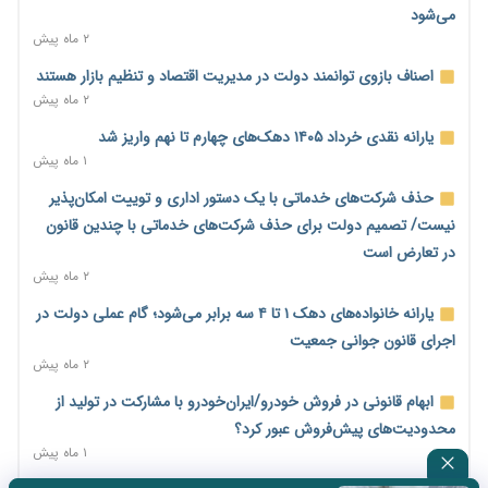
کاهش می‌یابد
می‌شود
۱ روز پیش
۲ ماه پیش
امضای تفاهم‌نامه تجاری ایران و پاکستان؛ هدف‌گذاری تجارت ۱۰
اصناف بازوی توانمند دولت در مدیریت اقتصاد و تنظیم بازار هستند
میلیارد دلاری
۲ ماه پیش
۱ روز پیش
یارانه نقدی خرداد ۱۴۰۵ دهک‌های چهارم تا نهم واریز شد
اختیارات جدید گمرکات برای تمدید ورود موقت کالا و خودرو تا
۱ ماه پیش
پایان شهریور ابلاغ شد
حذف شرکت‌های خدماتی با یک دستور اداری و توییت امکان‌پذیر
۱ روز پیش
نیست/ تصمیم دولت برای حذف شرکت‌های خدماتی با چندین قانون
فهرست کالاهای فولادی و فلزات مشمول بازگشت ۱۰۰ درصد ارز
در تعارض است
صادراتی ابلاغ شد
۲ ماه پیش
۱ روز پیش
یارانه خانواده‌های دهک ۱ تا ۴ سه برابر می‌شود؛ گام عملی دولت در
مرحله سیزدهم کالابرگ در سایه تورم؛ قدرت خرید یارانه یک‌میلیونی
اجرای قانون جوانی جمعیت
بیش از پیش آب رفت
۲ ماه پیش
۱ روز پیش
ابهام قانونی در فروش خودرو/ایران‌خودرو با مشارکت در تولید از
۱۴ مرداد؛ اولین «روز ملی کارفرما» در تقویم رسمی ایران/«روز ملی
محدودیت‌های پیش‌فروش عبور کرد؟
کارفرما» چگونه به تقویم رسمی کشور رسید؟
۱ ماه پیش
۲ روز پیش