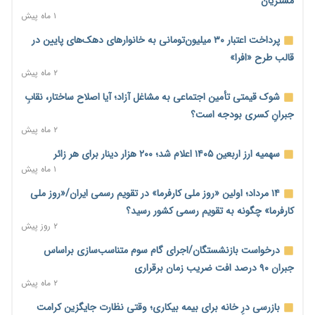
مشتریان
۱ روز پیش
۱ ماه پیش
ترمز تولید خودرو کشیده شد؛ افت ۲۵ درصدی تیراژ ایران‌خودرو،
پرداخت اعتبار ۳۰ میلیون‌تومانی به خانوارهای دهک‌های پایین در
سایپا و پارس‌خودرو
قالب طرح «افرا»
۱ روز پیش
۲ ماه پیش
بنگاه‌داری بانک‌ها؛ مانع بزرگ خانه‌دار شدن مستأجران
شوک قیمتی تأمین اجتماعی به مشاغل آزاد؛ آیا اصلاح ساختار، نقابِ
۱ روز پیش
جبرانِ کسری بودجه است؟
۲ ماه پیش
نماینده مجلس: توسعه مرزهای زمینی به راهبرد تأمین کالاهای
اساسی تبدیل شود
سهمیه ارز اربعین ۱۴۰۵ اعلام شد؛ ۲۰۰ هزار دینار برای هر زائر
۱ روز پیش
۱ ماه پیش
خانه کارگر قزوین: شکاف دستمزد و هزینه معیشت هر روز عمیق‌تر
۱۴ مرداد؛ اولین «روز ملی کارفرما» در تقویم رسمی ایران/«روز ملی
می‌شود
کارفرما» چگونه به تقویم رسمی کشور رسید؟
۱ روز پیش
۲ روز پیش
رئیس سازمان امور مالیاتی: بلاگرهای پردرآمد مشمول پرداخت
درخواست بازنشستگان/اجرای گام سوم متناسب‌سازی براساس
مالیات هستند
جبران ۹۰ درصد افت ضریب زمان برقراری
۱ روز پیش
۲ ماه پیش
پیش‌بینی افزایش تولید برنج؛ نیاز وارداتی کشور به ۵۰۰ هزار تن
بازرسی درِ خانه برای بیمه بیکاری؛ وقتی نظارت جایگزین کرامت