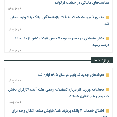
سیاست‌های مالیاتی در حمایت از تولید
۱ روز پیش
معمای تأمین ۸۰ همت معوقات بازنشستگان؛ بانک رفاه وارد میدان
شد
۱ روز پیش
فشار اقتصادی در مسیر صعود؛ شاخص فلاکت کشور از ۹۰ به ۹۶
درصد رسید
۱ روز پیش
رشد ۷۵ هزار میلیاردی بازار خرید اعتباری؛ فین‌تک‌ها وارد میدان
پربازدیدها
شدند
۱ روز پیش
تعرفه‌های جدید کاریابی در سال ۱۴۰۵ ابلاغ شد
احتمال اختلال ۲۴ ساعته در سامانه‌های تأمین اجتماعی
۲ ماه پیش
۱ روز پیش
بخشنامه وزارت کار درباره تعطیلات رسمی هفته آینده/کارگران بخش
آغاز اجرای پایلوت «ردا کارت» برای دانشجویان تحصیلات تکمیلی
خصوصی هم تعطیل هستند
۱ روز پیش
۱ ماه پیش
محدودیت تازه برای شبکه بانکی؛ افزایش سپرده قانونی با هدف
اختلال خدمات ۴ بانک برطرف شد/افزایش سقف انتقال وجه برای
کنترل تورم