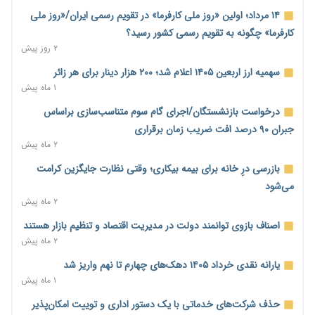
اساسی تبدیل شود
۱۴ مرداد؛ اولین «روز ملی کارفرما» در تقویم رسمی ایران/«روز ملی
۲ روز پیش
کارفرما» چگونه به تقویم رسمی کشور رسید؟
۲ روز پیش
خانه کارگر قزوین: شکاف دستمزد و هزینه معیشت هر روز عمیق‌تر
می‌شود
سهمیه ارز اربعین ۱۴۰۵ اعلام شد؛ ۲۰۰ هزار دینار برای هر زائر
۲ روز پیش
۱ ماه پیش
رئیس سازمان امور مالیاتی: بلاگرهای پردرآمد مشمول پرداخت
درخواست بازنشستگان/اجرای گام سوم متناسب‌سازی براساس
مالیات هستند
جبران ۹۰ درصد افت ضریب زمان برقراری
۲ روز پیش
۲ ماه پیش
پیش‌بینی افزایش تولید برنج؛ نیاز وارداتی کشور به ۵۰۰ هزار تن
بازرسی درِ خانه برای بیمه بیکاری؛ وقتی نظارت جایگزین کرامت
کاهش می‌یابد
می‌شود
۲ روز پیش
۲ ماه پیش
امضای تفاهم‌نامه تجاری ایران و پاکستان؛ هدف‌گذاری تجارت ۱۰
اصناف بازوی توانمند دولت در مدیریت اقتصاد و تنظیم بازار هستند
میلیارد دلاری
۲ ماه پیش
۲ روز پیش
یارانه نقدی خرداد ۱۴۰۵ دهک‌های چهارم تا نهم واریز شد
اختیارات جدید گمرکات برای تمدید ورود موقت کالا و خودرو تا
۱ ماه پیش
پایان شهریور ابلاغ شد
حذف شرکت‌های خدماتی با یک دستور اداری و توییت امکان‌پذیر
۲ روز پیش