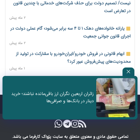
نیست/ تصمیم دولت برای حذف شرکت‌های خدماتی با چندین قانون
فهرست کالاهای فولادی و فلزات مشمول بازگشت ۱۰۰ درصد ارز
در تعارض است
صادراتی ابلاغ شد
۲ ماه پیش
۲ روز پیش
یارانه خانواده‌های دهک ۱ تا ۴ سه برابر می‌شود؛ گام عملی دولت در
مرحله سیزدهم کالابرگ در سایه تورم؛ قدرت خرید یارانه یک‌میلیونی
اجرای قانون جوانی جمعیت
بیش از پیش آب رفت
۲ ماه پیش
۲ روز پیش
ابهام قانونی در فروش خودرو/ایران‌خودرو با مشارکت در تولید از
۱۴ مرداد؛ اولین «روز ملی کارفرما» در تقویم رسمی ایران/«روز ملی
محدودیت‌های پیش‌فروش عبور کرد؟
کارفرما» چگونه به تقویم رسمی کشور رسید؟
۱ ماه پیش
۲ روز پیش
سه نماد جدید اخزا در فرابورس پذیرش شد
سکه در یک قدمی ۱۸۵ میلیون تومان
۲ ماه پیش
۳ روز پیش
زائران اربعین نگران ارز باقی‌مانده نباشند؛ خرید
ثبت نادرست عنوان شغلی، کارگر و کارفرما را با جریمه و شکایت
دینار در بانک‌ها و صرافی‌ها
تشکل‌ها در مسیر ارتقای تاب‌آوری اعضا برنامه‌ریزی کنند
روبه‌رو می‌کند
تماس با ما
درباره ما
۳ روز پیش
۲ ماه پیش
ساماندهی نیروهای شرکتی نباید قربانی ملاحظات انتخاباتی شود/
برخی نمایندگان به دنبال حذف شرکت‌هایی که وجود ندارند!
۳ روز پیش
تمامی حقوق مادی و معنوی متعلق به سایت پژواک کارفرما می باشد.