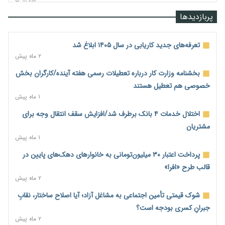
رشد ۷۵ هزار میلیاردی بازار خرید اعتباری؛ فین‌تک‌ها وارد میدان
پربازدیدها
شدند
۲ روز پیش
تعرفه‌های جدید کاریابی در سال ۱۴۰۵ ابلاغ شد
احتمال اختلال ۲۴ ساعته در سامانه‌های تأمین اجتماعی
۲ ماه پیش
۲ روز پیش
بخشنامه وزارت کار درباره تعطیلات رسمی هفته آینده/کارگران بخش
آغاز اجرای پایلوت «ردا کارت» برای دانشجویان تحصیلات تکمیلی
خصوصی هم تعطیل هستند
۲ روز پیش
۱ ماه پیش
محدودیت تازه برای شبکه بانکی؛ افزایش سپرده قانونی با هدف
اختلال خدمات ۴ بانک برطرف شد/افزایش سقف انتقال وجه برای
کنترل تورم
مشتریان
۲ روز پیش
۱ ماه پیش
ترمز تولید خودرو کشیده شد؛ افت ۲۵ درصدی تیراژ ایران‌خودرو،
پرداخت اعتبار ۳۰ میلیون‌تومانی به خانوارهای دهک‌های پایین در
سایپا و پارس‌خودرو
قالب طرح «افرا»
۲ روز پیش
۲ ماه پیش
بنگاه‌داری بانک‌ها؛ مانع بزرگ خانه‌دار شدن مستأجران
شوک قیمتی تأمین اجتماعی به مشاغل آزاد؛ آیا اصلاح ساختار، نقابِ
۲ روز پیش
جبرانِ کسری بودجه است؟
۲ ماه پیش
نماینده مجلس: توسعه مرزهای زمینی به راهبرد تأمین کالاهای