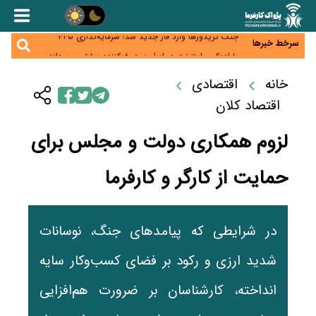
زائران اربعین نگران ارز باقی‌مانده نباشند؛ خرید دینار در
بانک‌ها و صرافی‌ها
جنگ کریدورها وارد فاز جدید شد؛ سرمایه‌گذاری ۳۴۵
سرخط خبرها
میلیارد دلاری اوراسیا تا ۲۰۳۵
پارادوکس اینترنت در ایران؛ مصرف‌کننده بیشتر می‌پردازد،
شبکه کمتر توسعه می‌یابد
تأمین سرمایه در گردش بدون خلق نقدینگی؛ نقش
خانه
اقتصادی
جدید سیاست‌های مالیاتی در حمایت از تولید
معمای تأمین ۸۰ همت معوقات بازنشستگان؛ بانک رفاه
اقتصاد کلان
وارد میدان شد
لزوم همکاری دولت و مجلس برای
حمایت از کارگر و کارفرما
در شرایطی که پیامدهای جنگ، نوسانات
شدید ارزی و رکود بر فضای کسب‌وکار سایه
انداخته، کارشناسان بر ضرورت هم‌افزایی