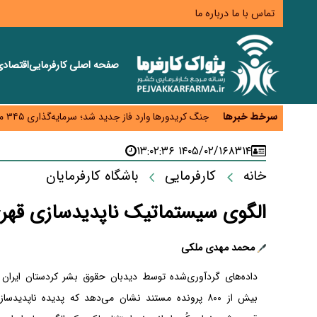
تماس با ما
درباره ما
صفحه اصلی
کارفرمایی
اقتصاد
زائران اربعین نگران ارز باقی‌مانده نباشند؛ خرید دینار د
جنگ کریدورها وارد فاز جدید شد؛ سرمایه‌گذاری ۳۴۵ میلیارد دلاری اوراسیا تا ۲۰۳۵
سرخط خبرها
پارادوکس اینترنت در ایران؛ مصرف‌کننده بیشتر می‌پرداز
تأمین سرمایه در گردش بدون خلق نقدینگی؛ نقش جدید
۱۴۰۵/۰۲/۱۶ ۱۳:۰۲:۳۶
۸۳۱۴
معمای تأمین ۸۰ همت معوقات بازنشستگان؛ بانک رفاه وارد میدان شد
خانه
کارفرمایی
باشگاه کارفرمایان
الگوی سیستماتیک ناپدیدسازی قهری 
محمد مهدی ملکی
داده‌های گردآوری‌شده توسط دیدبان حقوق بشر کردستان ایران ب
بیش از ۸۰۰ پرونده مستند نشان می‌دهد که پدیده ناپدیدسا