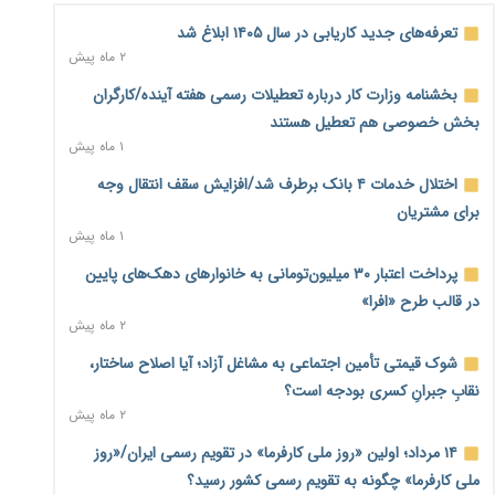
۲ روز پیش
تعرفه‌های جدید کاریابی در سال ۱۴۰۵ ابلاغ شد
۲ ماه پیش
احتمال اختلال ۲۴ ساعته در سامانه‌های تأمین اجتماعی
۲ روز پیش
بخشنامه وزارت کار درباره تعطیلات رسمی هفته آینده/کارگران
بخش خصوصی هم تعطیل هستند
آغاز اجرای پایلوت «ردا کارت» برای دانشجویان تحصیلات تکمیلی
۱ ماه پیش
۲ روز پیش
اختلال خدمات ۴ بانک برطرف شد/افزایش سقف انتقال وجه
محدودیت تازه برای شبکه بانکی؛ افزایش سپرده قانونی با هدف
برای مشتریان
کنترل تورم
۱ ماه پیش
۲ روز پیش
پرداخت اعتبار ۳۰ میلیون‌تومانی به خانوارهای دهک‌های پایین
ترمز تولید خودرو کشیده شد؛ افت ۲۵ درصدی تیراژ ایران‌خودرو،
در قالب طرح «افرا»
سایپا و پارس‌خودرو
۲ ماه پیش
۲ روز پیش
شوک قیمتی تأمین اجتماعی به مشاغل آزاد؛ آیا اصلاح ساختار،
بنگاه‌داری بانک‌ها؛ مانع بزرگ خانه‌دار شدن مستأجران
۲ روز پیش
نقابِ جبرانِ کسری بودجه است؟
۲ ماه پیش
نماینده مجلس: توسعه مرزهای زمینی به راهبرد تأمین کالاهای
۱۴ مرداد؛ اولین «روز ملی کارفرما» در تقویم رسمی ایران/«روز
اساسی تبدیل شود
۲ روز پیش
ملی کارفرما» چگونه به تقویم رسمی کشور رسید؟