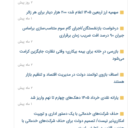
۲ روز پیش
خانه کارگر قزوین: شکاف دستمزد و هزینه معیشت هر روز عمیق‌تر
سهمیه ارز اربعین ۱۴۰۵ اعلام شد؛ ۲۰۰ هزار دینار برای هر زائر
می‌شود
۱ ماه پیش
۲ روز پیش
درخواست بازنشستگان/اجرای گام سوم متناسب‌سازی براساس
رئیس سازمان امور مالیاتی: بلاگرهای پردرآمد مشمول پرداخت
جبران ۹۰ درصد افت ضریب زمان برقراری
مالیات هستند
۲ ماه پیش
۲ روز پیش
بازرسی درِ خانه برای بیمه بیکاری؛ وقتی نظارت جایگزین کرامت
پیش‌بینی افزایش تولید برنج؛ نیاز وارداتی کشور به ۵۰۰ هزار تن
می‌شود
کاهش می‌یابد
۲ ماه پیش
۲ روز پیش
اصناف بازوی توانمند دولت در مدیریت اقتصاد و تنظیم بازار
امضای تفاهم‌نامه تجاری ایران و پاکستان؛ هدف‌گذاری تجارت ۱۰
هستند
میلیارد دلاری
۲ ماه پیش
۲ روز پیش
یارانه نقدی خرداد ۱۴۰۵ دهک‌های چهارم تا نهم واریز شد
اختیارات جدید گمرکات برای تمدید ورود موقت کالا و خودرو تا
۱ ماه پیش
پایان شهریور ابلاغ شد
۲ روز پیش
حذف شرکت‌های خدماتی با یک دستور اداری و توییت
امکان‌پذیر نیست/ تصمیم دولت برای حذف شرکت‌های خدماتی با
فهرست کالاهای فولادی و فلزات مشمول بازگشت ۱۰۰ درصد ارز
چندین قانون در تعارض است