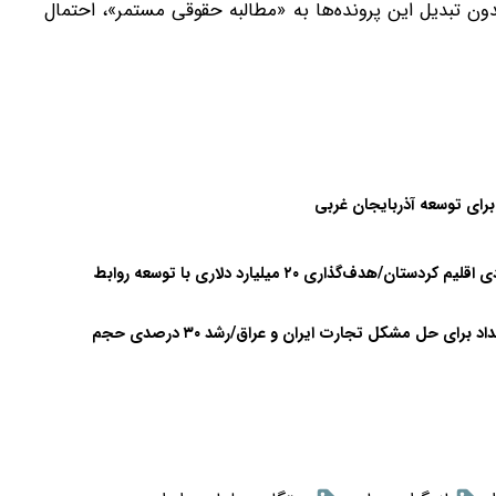
ن تبدیل این پرونده‌ها به «مطالبه حقوقی مستمر»، احتمال
رای توسعه آذربایجان غربی
سر کنسول ایران در اربیل: فعال‌سازی مجدد کمیته اقتصادی اقلیم کردستان/هدف‌گذاری ۲۰ میلیارد دلاری با توسعه روابط
سرکنسول ایران در سلیمانیه: مذاکره با مقامات اربیل و بغداد برای حل مشکل تجارت ایران و عراق/رشد ۳۰ درصدی حجم