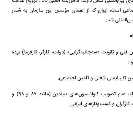
در فرایند سیاست‌گذاری، تصویب استانداردها و گفت‌وگوهای بین‌المللی نقش دارند. مأموریت اصلی ILO، ترویج عدالت
تماعی است، ایران که از اعضای مؤسس این سازمان به شمار
 فنی و تقویت «سه‌جانبه‌گرایی» (دولت، کارگر، کارفرما) بوده
د:
ین کار، ایمنی شغلی و تأمین اجتماعی.
: ناتوانی در پرکردن شکاف میان «قانون و اجرا»، عدم تصویب کنوانسیون‌های بنیادین (مانند ۸۷ و ۹۸) و