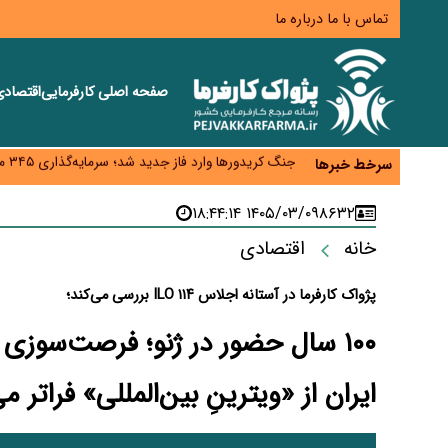
تماس با ما
درباره ما
صفحه اصلی
کارفرمایی
اقتصاد
زائران اربعین نگران ارز باقی‌مانده نباشند؛ خرید دینار د
جنگ کریدورها وارد فاز جدید شد؛ سرمایه‌گذاری ۳۴۵ میلیارد دلاری اوراسیا تا ۲۰۳۵
سرخط خبرها
پارادوکس اینترنت در ایران؛ مصرف‌کننده بیشتر می‌پرداز
تأمین سرمایه در گردش بدون خلق نقدینگی؛ نقش جدید
۱۴۰۵/۰۳/۰۹ ۱۸:۴۴:۱۴
۸۶۳۲
معمای تأمین ۸۰ همت معوقات بازنشستگان؛ بانک رفاه وارد میدان شد
خانه
اقتصادی
پژواک کارفرما در آستانه اجلاس ۱۱۴ ILO بررسی می‌کند؛
۱۰۰ سال حضور در ژنو؛ فرصت‌سوزی 
ایران از «ویترینِ بین‌المللی» فراتر م