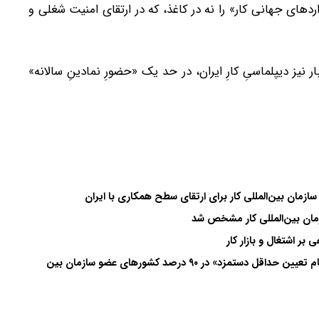
اردهای جهانی کار» را نه در کاغذ، که در ارتقای امنیت شغلی و
 یا این‌بار نیز دیپلماسیِ کارِ ایران، در حد یک «حضورِ نمادینِ سالانه»
مان بین‌المللی کار مشخص شد
بر اشتغال و بازار کار
نقش تسهیل‌کننده دولت‌ها در شورای‌عالی کار/وجود «نظام تعیین حداقل دستمزد» در ۹۰ درصد کشور‌های عضو سازمان بین