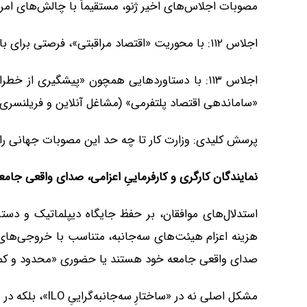
مصوبات اجلاس‌های اخیر ژنو، مستقیماً با چالش‌های امرو
اجلاس ۱۱۲: با محوریت «اقتصاد مراقبتی»، فرصتی برای بازنگری در ساختار رفاهی و اشتغال زنان.
اجلاس ۱۱۳: با دستاوردهایی همچون «پیشگیری از 
«ساماندهی اقتصاد پلتفرمی» (مشاغل آنلاین و فریلنسری)
پرسش کلیدی: وزارت کار تا چه حد این مصوبات جهانی را 
نمایندگان کارگری و کارفرماییِ اعزامی، صدای واقعی جامع
استدلال‌های موافقان، بر حفظ جایگاه دیپلماتیک و دستر
هزینه اعزام هیئت‌های سه‌جانبه، متناسب با خروجی‌های م
صدای واقعی جامعه خود هستند یا حضوری «محدود و کم‌اثر
مشکل اصلی نه در «ساختارِ سه‌جانبه‌گراییِ ILO»، بلکه در «کیفیت نمایندگی» و «اراده عملیاتی» در داخل کشور است.