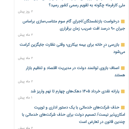
ملی کارفرما» چگونه به تقویم رسمی کشور رسید؟
می‌شود
۲ روز پیش
۱ روز پیش
درخواست بازنشستگان/اجرای گام سوم متناسب‌سازی براساس
رئیس سازمان امور مالیاتی: بلاگرهای پردرآمد مشمول پرداخت
جبران ۹۰ درصد افت ضریب زمان برقراری
مالیات هستند
۲ ماه پیش
۱ روز پیش
بازرسی درِ خانه برای بیمه بیکاری؛ وقتی نظارت جایگزین کرامت
پیش‌بینی افزایش تولید برنج؛ نیاز وارداتی کشور به ۵۰۰ هزار تن
می‌شود
کاهش می‌یابد
۲ ماه پیش
۱ روز پیش
اصناف بازوی توانمند دولت در مدیریت اقتصاد و تنظیم بازار
امضای تفاهم‌نامه تجاری ایران و پاکستان؛ هدف‌گذاری تجارت ۱۰
هستند
میلیارد دلاری
۲ ماه پیش
۱ روز پیش
یارانه نقدی خرداد ۱۴۰۵ دهک‌های چهارم تا نهم واریز شد
اختیارات جدید گمرکات برای تمدید ورود موقت کالا و خودرو تا
۱ ماه پیش
پایان شهریور ابلاغ شد
۱ روز پیش
حذف شرکت‌های خدماتی با یک دستور اداری و توییت
امکان‌پذیر نیست/ تصمیم دولت برای حذف شرکت‌های خدماتی با
فهرست کالاهای فولادی و فلزات مشمول بازگشت ۱۰۰ درصد ارز
چندین قانون در تعارض است
صادراتی ابلاغ شد
۲ ماه پیش
۱ روز پیش