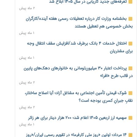
تعرفه‌های جدید کاریابی در سال ۱۴۰۵ ابلاغ شد
۲ ماه پیش
احتمال اختلال ۲۴ ساعته در سامانه‌های تأمین اجتماعی
۱ روز پیش
بخشنامه وزارت کار درباره تعطیلات رسمی هفته آینده/کارگران
بخش خصوصی هم تعطیل هستند
آغاز اجرای پایلوت «ردا کارت» برای دانشجویان تحصیلات تکمیلی
۱ ماه پیش
۱ روز پیش
اختلال خدمات ۴ بانک برطرف شد/افزایش سقف انتقال وجه
محدودیت تازه برای شبکه بانکی؛ افزایش سپرده قانونی با هدف
برای مشتریان
کنترل تورم
۱ ماه پیش
۱ روز پیش
پرداخت اعتبار ۳۰ میلیون‌تومانی به خانوارهای دهک‌های پایین
ترمز تولید خودرو کشیده شد؛ افت ۲۵ درصدی تیراژ ایران‌خودرو،
در قالب طرح «افرا»
سایپا و پارس‌خودرو
۲ ماه پیش
۱ روز پیش
شوک قیمتی تأمین اجتماعی به مشاغل آزاد؛ آیا اصلاح ساختار،
بنگاه‌داری بانک‌ها؛ مانع بزرگ خانه‌دار شدن مستأجران
۱ روز پیش
نقابِ جبرانِ کسری بودجه است؟
۲ ماه پیش
نماینده مجلس: توسعه مرزهای زمینی به راهبرد تأمین کالاهای
سهمیه ارز اربعین ۱۴۰۵ اعلام شد؛ ۲۰۰ هزار دینار برای هر زائر
اساسی تبدیل شود
۱ ماه پیش
۱ روز پیش
۱۴ مرداد؛ اولین «روز ملی کارفرما» در تقویم رسمی ایران/«روز
خانه کارگر قزوین: شکاف دستمزد و هزینه معیشت هر روز عمیق‌تر