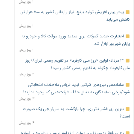
۱ روز پیش
پیش‌بینی افزایش تولید برنج؛ نیاز وارداتی کشور به ۵۰۰ هزار تن
کاهش می‌یابد
۱ روز پیش
اختیارات جدید گمرکات برای تمدید ورود موقت کالا و خودرو تا
پایان شهریور ابلاغ شد
۱ روز پیش
۱۴ مرداد؛ اولین «روز ملی کارفرما» در تقویم رسمی ایران/«روز
ملی کارفرما» چگونه به تقویم رسمی کشور رسید؟
۲ روز پیش
ساماندهی نیروهای شرکتی نباید قربانی ملاحظات انتخاباتی
شود/برخی نمایندگان به دنبال حذف شرکت‌هایی که وجود ندارند!
۳ روز پیش
بنزین زیر فشار ناترازی؛ چرا بازگشت به سی‌ان‌جی یک ضرورت
است؟
۴ روز پیش
بنزین فعلاً بدون تغییر؛ دولت از تداوم بررسی سناریوهای اصلاح