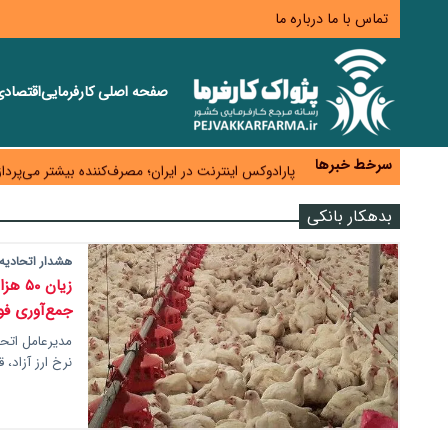
تماس با ما
درباره ما
صفحه اصلی
کارفرمایی
اقتصاد
زائران اربعین نگران ارز باقی‌مانده نباشند؛ خرید دینار د
جنگ کریدورها وارد فاز جدید شد؛ سرمایه‌گذاری ۳۴۵ میلیارد دلاری اوراسیا تا ۲۰۳۵
سرخط خبرها
پارادوکس اینترنت در ایران؛ مصرف‌کننده بیشتر می‌پرداز
تأمین سرمایه در گردش بدون خلق نقدینگی؛ نقش جدید
بدهکار بانکی
معمای تأمین ۸۰ همت معوقات بازنشستگان؛ بانک رفاه وارد میدان شد
هشدار اتحادیه 
زیان 
جمع‌آوری فو
مدیرعامل اتحاد
نرخ ارز آزاد، ق