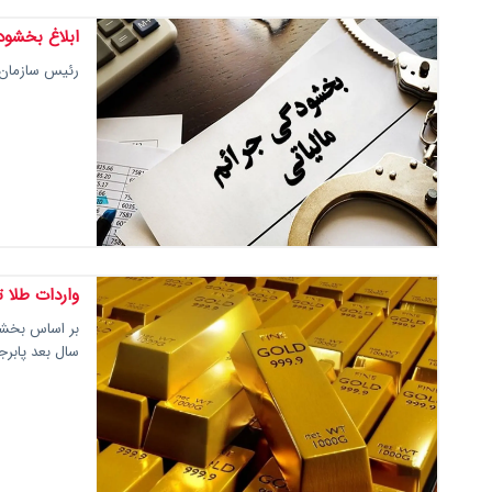
ابلاغ بخشود
رئیس سازمان م
واردات طلا ت
بر اساس بخشنا
سال بعد پابرج