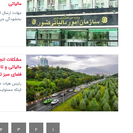
مالیاتی
بخشودگی جریمه
مشکلات انجم
مالیاتی و ت
فضای سبز ته
رئیس هیات مد
اینکه مسئولیت نگهد
۴
۳
۲
۱