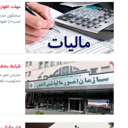
مهلت اظهارن
سخنگوی سازمان
استرداد) اظها
شرایط بخشو
سازمان امور م
محکومیت قطعی
فرار مالیاتی ۷ صندوق قرض‌الحسنه در خراسان رضو