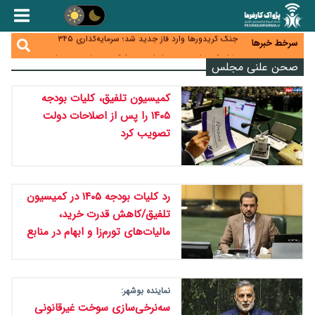
زائران اربعین نگران ارز باقی‌مانده نباشند؛ خرید دینار در
بانک‌ها و صرافی‌ها
جنگ کریدورها وارد فاز جدید شد؛ سرمایه‌گذاری ۳۴۵
سرخط خبرها
میلیارد دلاری اوراسیا تا ۲۰۳۵
پارادوکس اینترنت در ایران؛ مصرف‌کننده بیشتر می‌پردازد،
صحن علنی مجلس
شبکه کمتر توسعه می‌یابد
تأمین سرمایه در گردش بدون خلق نقدینگی؛ نقش
جدید سیاست‌های مالیاتی در حمایت از تولید
معمای تأمین ۸۰ همت معوقات بازنشستگان؛ بانک رفاه
کمیسیون تلفیق، کلیات بودجه
وارد میدان شد
۱۴۰۵ را پس از اصلاحات دولت
تصویب کرد
رد کلیات بودجه ۱۴۰۵ در کمیسیون
تلفیق/کاهش قدرت خرید،
مالیات‌های تورم‌زا و ابهام در منابع
نماینده بوشهر:
سه‌نرخی‌سازی سوخت غیرقانونی