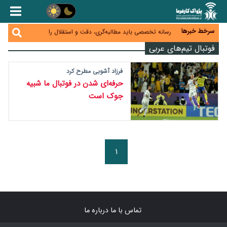
هشدار درباره کاهش عرضه مسکن اجاره‌ای؛ دولت
واحدهای خود را وارد بازار کند
سرخط خبرها
رسانه تخصصی باید مطالبه‌گری، دقت و استقلال را
سرلوحه کار خود قرار دهد
احراز صلاحیت ۱۹۴۱ مدیر در شرکت‌های وزارت کار انجام
فوتبال تیم‌های عربی
نشده است؛ شایسته‌سالاری زیر فشار؟
صادرات محصولات آب‌بر در اوج خشکسالی؛ تراز تجاری
به چه قیمتی؟
فرزاد آشوبی مطرح کرد
موبایل گران می‌شود؟ هزینه واردات ۱۰ برابر شد، ثبت
حرفه‌ای شدن در فوتبال ما شبیه
سفارش همچنان متوقف است
جوک است
۱
تماس با ما
درباره ما