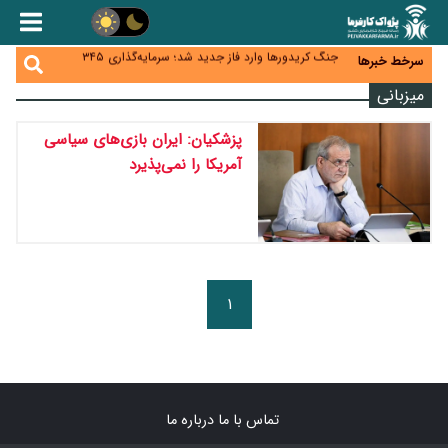
زائران اربعین نگران ارز باقی‌مانده نباشند؛ خرید دینار در
بانک‌ها و صرافی‌ها
جنگ کریدورها وارد فاز جدید شد؛ سرمایه‌گذاری ۳۴۵
سرخط خبرها
میلیارد دلاری اوراسیا تا ۲۰۳۵
پارادوکس اینترنت در ایران؛ مصرف‌کننده بیشتر می‌پردازد،
میزبانی
شبکه کمتر توسعه می‌یابد
تأمین سرمایه در گردش بدون خلق نقدینگی؛ نقش
جدید سیاست‌های مالیاتی در حمایت از تولید
پزشکیان: ایران بازی‌های سیاسی
معمای تأمین ۸۰ همت معوقات بازنشستگان؛ بانک رفاه
وارد میدان شد
آمریکا را نمی‌پذیرد
۱
تماس با ما
درباره ما