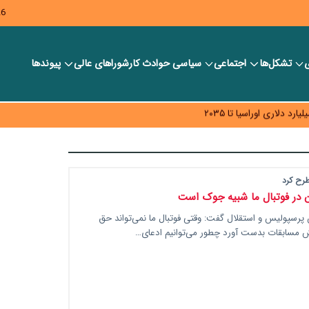
26
ی
تشکل‌ها
اجتماعی
سیاسی
حوادث کار
شورا‎های عالی
پیوندها
ر بانک‌ها و صرافی‌ها
د، شبکه کمتر توسعه می‌یابد
 سیاست‌های مالیاتی در حمایت از تولید
طرح کرد
 در فوتبال ما شبیه جوک است
پرسپولیس و استقلال گفت: وقتی فوتبال ما نمی‌تواند حق
ش مسابقات بدست آورد چطور می‌توانیم ادعای…