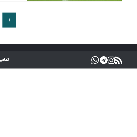
۱
تمامی