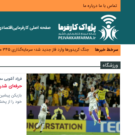
تماس با ما
درباره ما
صفحه اصلی
کارفرمایی
اقتصاد
زائران اربعین نگران ارز باقی‌مانده نباشند؛ خرید دینار د
جنگ کریدورها وارد فاز جدید شد؛ سرمایه‌گذاری ۳۴۵ میلیارد دلاری اوراسیا تا ۲۰۳۵
سرخط خبرها
پارادوکس اینترنت در ایران؛ مصرف‌کننده بیشتر می‌پرداز
ورزشگاه
تأمین سرمایه در گردش بدون خلق نقدینگی؛ نقش جدید
معمای تأمین ۸۰ همت معوقات بازنشستگان؛ بانک رفاه وارد میدان شد
فرزاد آشوبی م
حرفه‌ای شدن
بازیکن پیشین 
خود را از پخ