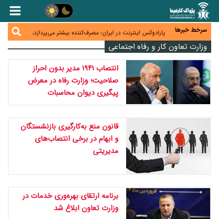
زائران اربعین نگران ارز باقی‌مانده نباشند؛ خرید دینار در
بانک‌ها و صرافی‌ها
جنگ کریدورها وارد فاز جدید شد؛ سرمایه‌گذاری ۳۴۵
میلیارد دلاری اوراسیا تا ۲۰۳۵
سرخط خبرها
پارادوکس اینترنت در ایران؛ مصرف‌کننده بیشتر می‌پردازد،
شبکه کمتر توسعه می‌یابد
وزارت تعاون کار و رفاه اجتماعی
تأمین سرمایه در گردش بدون خلق نقدینگی؛ نقش
جدید سیاست‌های مالیاتی در حمایت از تولید
معمای تأمین ۸۰ همت معوقات بازنشستگان؛ بانک رفاه
انتصاب ۱۹۴۱ مدیر بدون احراز
وارد میدان شد
صلاحیت؛ وزارت رفاه در معرض
پیگیری دیوان محاسبات
قانون منع به‌کارگیری بازنشستگان
و ابهام در برخی انتصاب‌های
مدیریتی
برنامه ارتقای بهره‌وری خدمات در
وزارت تعاون ابلاغ شد