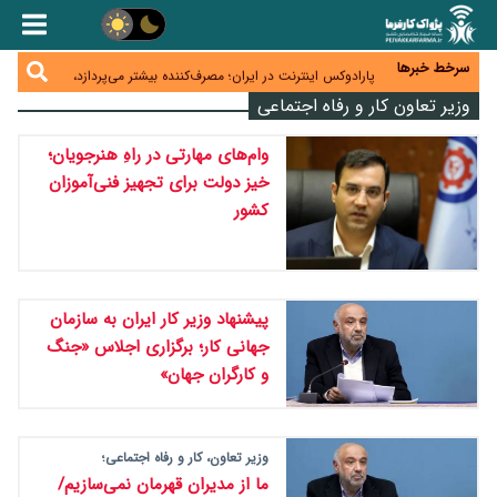
زائران اربعین نگران ارز باقی‌مانده نباشند؛ خرید دینار در
بانک‌ها و صرافی‌ها
جنگ کریدورها وارد فاز جدید شد؛ سرمایه‌گذاری ۳۴۵
میلیارد دلاری اوراسیا تا ۲۰۳۵
سرخط خبرها
پارادوکس اینترنت در ایران؛ مصرف‌کننده بیشتر می‌پردازد،
شبکه کمتر توسعه می‌یابد
وزیر تعاون کار و رفاه اجتماعی
تأمین سرمایه در گردش بدون خلق نقدینگی؛ نقش
جدید سیاست‌های مالیاتی در حمایت از تولید
معمای تأمین ۸۰ همت معوقات بازنشستگان؛ بانک رفاه
وام‌های مهارتی در راهِ هنرجویان؛
وارد میدان شد
خیز دولت برای تجهیز فنی‌آموزان
کشور
پیشنهاد وزیر کار ایران به سازمان
جهانی کار؛ برگزاری اجلاس «جنگ
و کارگران جهان»
وزیر تعاون، کار و رفاه اجتماعی؛
ما از مدیران قهرمان نمی‌سازیم/