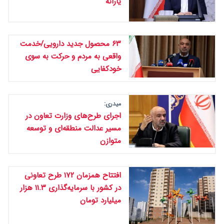
یارانه
۶۳ محصول جدید دارویی/خدمت
واقعی به مردم و حرکت به سوی
خودکفایی
میدری:
اجرای طرح‌های وزارت تعاون در
مسیر عدالت منطقه‌ای و توسعه
متوازن
افتتاح همزمان ۱۷۲ طرح تعاونی
در کشور با سرمایه‌گذاری ۱۱.۳ هزار
میلیارد تومان