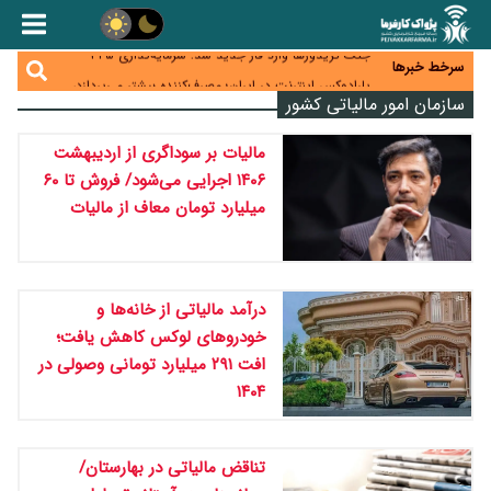
زائران اربعین نگران ارز باقی‌مانده نباشند؛ خرید دینار در
بانک‌ها و صرافی‌ها
جنگ کریدورها وارد فاز جدید شد؛ سرمایه‌گذاری ۳۴۵
سرخط خبرها
میلیارد دلاری اوراسیا تا ۲۰۳۵
پارادوکس اینترنت در ایران؛ مصرف‌کننده بیشتر می‌پردازد،
سازمان امور مالیاتی کشور
شبکه کمتر توسعه می‌یابد
تأمین سرمایه در گردش بدون خلق نقدینگی؛ نقش
جدید سیاست‌های مالیاتی در حمایت از تولید
معمای تأمین ۸۰ همت معوقات بازنشستگان؛ بانک رفاه
مالیات بر سوداگری از اردیبهشت
وارد میدان شد
۱۴۰۶ اجرایی می‌شود/ فروش تا ۶۰
میلیارد تومان معاف از مالیات
درآمد مالیاتی از خانه‌ها و
خودروهای لوکس کاهش یافت؛
افت ۲۹۱ میلیارد تومانی وصولی در
۱۴۰۴
تناقض مالیاتی در بهارستان/