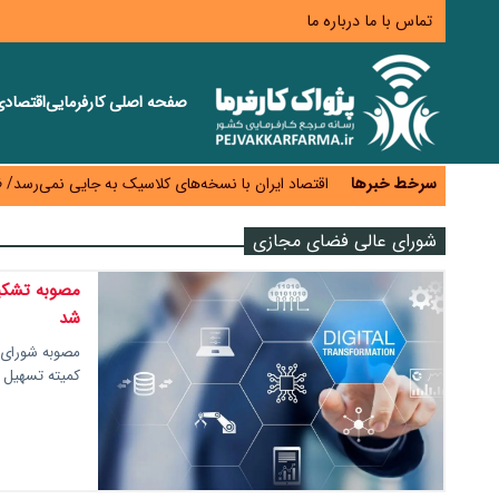
تماس با ما
درباره ما
صفحه اصلی
کارفرمایی
اقتصاد
اختیار تمدید مهلت ثبت آماری به سازمان‌های مناطق آزا
اقتصاد ایران با نسخه‌های کلاسیک به جایی نمی‌رسد/ ظرفیت تجارت ۳۰۰ میلیارد دلاری 
سرخط خبرها
درمان بیش از ۳۰ درصد حقوق بازنشستگان را می‌بلعد؛ هزینه دارو و تجهیزات ۵ برابر شد،حقوق فقط ۱.۲ برابر افزایش یافت
شورای عالی فضای مجازی
دام ارزان شد، گوشت نه/چرا کاهش قیمت به سفره مرد
افزایش کالابرگ در دستور کار دولت/ تصمیم‌گیری دربار
مصوبه تشکیل
شد
مصوبه شورای
کمیته تسهیل 