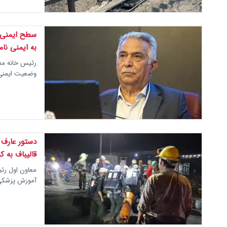
سطح ایمنی 
به ایمنی نا
رئیس خانه مع
وضعیت ایمنی م
دستور عارف 
قالیباف به 
معاون اول رئ
آموزش پزشکی،