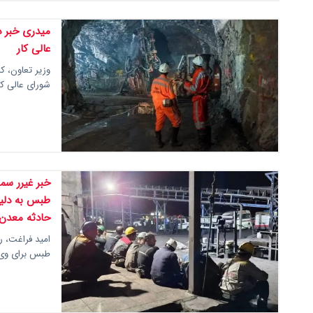
میدری خبر د
عالی کار
وزیر تعاون، ک
شورای عالی ک
خبر غیرر سم
طبس به دلیل
حادثه معدن 
طبس برای وی 