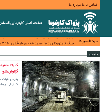
تماس با ما
درباره ما
صفحه اصلی
کارفرمایی
اقتصاد
همایش و مسابقه نذری ماه صفر برگزار شد
زائران اربعین نگران ارز باقی‌مانده نباشند؛ خرید دینار د
سرخط خبرها
جنگ کریدورها وارد فاز جدید شد؛ سرمایه‌گذاری ۳۴۵ میلیارد دلاری اوراسیا تا ۲۰۳۵
پارادوکس اینترنت در ایران؛ مصرف‌کننده بیشتر می‌پرداز
طبس
تأمین سرمایه در گردش بدون خلق نقدینگی؛ نقش جدید
کمیته حقیق
گزارش‌های غ
رئیس هیات مد
شرایطی ایجاد 