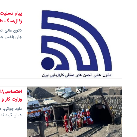
پیام تسلیت 
زغال‌سنگ 
کانون عالی ان
جان باختن جم
اختصاصی/ان
وزارت کار و
داود جوانی، ع
همان گونه که د