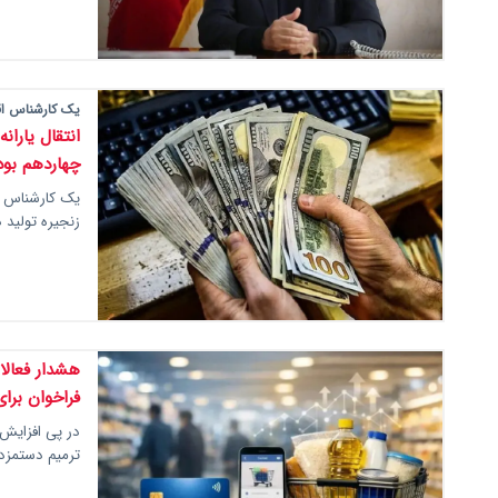
یک کارشناس اق
انتقال یارا
چهاردهم بود
یک کارشناس اق
زنجیره تولید 
هشدار فعالا
فراخوان برا
در پی افزایش 
ترمیم دستمزده