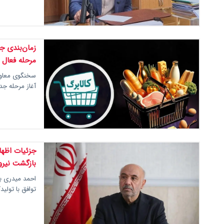
زمان‌بندی جد
مرحله فعال 
سخنگوی معاونت
آغاز مرحله جد
جزئیات اظهار
بازگشت نیرو
احمد میدری با
توافق با تولید