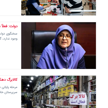
دولت: فعلاً 
سخنگوی دولت با
وجود ندارد، گ
کالابرگ دهک‌های با کد
سرپرستان خانوار با