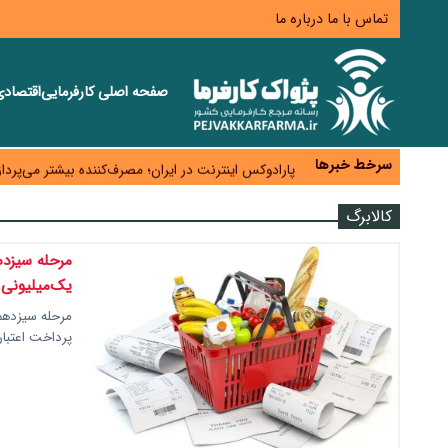
تماس با ما
درباره ما
صفحه اصلی
کارفرمایی
اقتصاد
زائران اربعین نگران ارز باقی‌مانده نباشند؛ خرید دینار د
جنگ کریدورها وارد فاز جدید شد؛ سرمایه‌گذاری ۳۴۵ میلیارد دلاری اوراسیا تا ۲۰۳۵
سرخط خبرها
پارادوکس اینترنت در ایران؛ مصرف‌کننده بیشتر می‌پرداز
تأمین سرمایه در گردش بدون خلق نقدینگی؛ نقش جدید
کالابرگ
معمای تأمین ۸۰ همت معوقات بازنشستگان؛ بانک رفاه وارد میدان شد
مرحله سیزدهم
یک‌میلیونی
پرداخت اعتبا