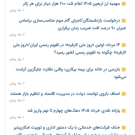
اساسی تبدیل شود
سهمیه ارز اربعین ۱۴۰۵ اعلام شد؛ ۲۰۰ هزار دینار برای هر زائر
۱ روز پیش
۱ ماه پیش
خانه کارگر قزوین: شکاف دستمزد و هزینه معیشت هر روز عمیق‌تر
درخواست بازنشستگان/اجرای گام سوم متناسب‌سازی براساس
می‌شود
جبران ۹۰ درصد افت ضریب زمان برقراری
۱ روز پیش
۲ ماه پیش
رئیس سازمان امور مالیاتی: بلاگرهای پردرآمد مشمول پرداخت
۱۴ مرداد؛ اولین «روز ملی کارفرما» در تقویم رسمی ایران/«روز ملی
مالیات هستند
کارفرما» چگونه به تقویم رسمی کشور رسید؟
۱ روز پیش
۱ روز پیش
پیش‌بینی افزایش تولید برنج؛ نیاز وارداتی کشور به ۵۰۰ هزار تن
بازرسی درِ خانه برای بیمه بیکاری؛ وقتی نظارت جایگزین کرامت
کاهش می‌یابد
می‌شود
۱ روز پیش
۲ ماه پیش
امضای تفاهم‌نامه تجاری ایران و پاکستان؛ هدف‌گذاری تجارت ۱۰
اصناف بازوی توانمند دولت در مدیریت اقتصاد و تنظیم بازار هستند
میلیارد دلاری
۲ ماه پیش
۱ روز پیش
یارانه نقدی خرداد ۱۴۰۵ دهک‌های چهارم تا نهم واریز شد
اختیارات جدید گمرکات برای تمدید ورود موقت کالا و خودرو تا
۱ ماه پیش
پایان شهریور ابلاغ شد
حذف شرکت‌های خدماتی با یک دستور اداری و توییت امکان‌پذیر
۱ روز پیش