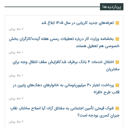
رشد ۷۵ هزار میلیاردی بازار خرید اعتباری؛ فین‌تک‌ها وارد میدان
پربازدیدها
شدند
۱ روز پیش
تعرفه‌های جدید کاریابی در سال ۱۴۰۵ ابلاغ شد
احتمال اختلال ۲۴ ساعته در سامانه‌های تأمین اجتماعی
۲ ماه پیش
۱ روز پیش
بخشنامه وزارت کار درباره تعطیلات رسمی هفته آینده/کارگران بخش
آغاز اجرای پایلوت «ردا کارت» برای دانشجویان تحصیلات تکمیلی
خصوصی هم تعطیل هستند
۱ روز پیش
۱ ماه پیش
محدودیت تازه برای شبکه بانکی؛ افزایش سپرده قانونی با هدف
اختلال خدمات ۴ بانک برطرف شد/افزایش سقف انتقال وجه برای
کنترل تورم
مشتریان
۱ روز پیش
۱ ماه پیش
ترمز تولید خودرو کشیده شد؛ افت ۲۵ درصدی تیراژ ایران‌خودرو،
پرداخت اعتبار ۳۰ میلیون‌تومانی به خانوارهای دهک‌های پایین در
سایپا و پارس‌خودرو
قالب طرح «افرا»
۱ روز پیش
۲ ماه پیش
بنگاه‌داری بانک‌ها؛ مانع بزرگ خانه‌دار شدن مستأجران
شوک قیمتی تأمین اجتماعی به مشاغل آزاد؛ آیا اصلاح ساختار، نقابِ
۱ روز پیش
جبرانِ کسری بودجه است؟
۲ ماه پیش
نماینده مجلس: توسعه مرزهای زمینی به راهبرد تأمین کالاهای