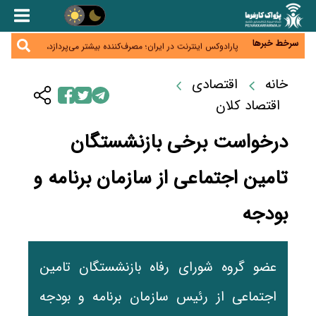
زائران اربعین نگران ارز باقی‌مانده نباشند؛ خرید دینار در
بانک‌ها و صرافی‌ها
جنگ کریدورها وارد فاز جدید شد؛ سرمایه‌گذاری ۳۴۵
میلیارد دلاری اوراسیا تا ۲۰۳۵
سرخط خبرها
پارادوکس اینترنت در ایران؛ مصرف‌کننده بیشتر می‌پردازد،
شبکه کمتر توسعه می‌یابد
تأمین سرمایه در گردش بدون خلق نقدینگی؛ نقش
جدید سیاست‌های مالیاتی در حمایت از تولید
خانه
اقتصادی
معمای تأمین ۸۰ همت معوقات بازنشستگان؛ بانک رفاه
وارد میدان شد
اقتصاد کلان
درخواست برخی بازنشستگان
تامین اجتماعی از سازمان برنامه و
بودجه
عضو گروه شورای رفاه بازنشستگان تامین
اجتماعی از رئیس سازمان برنامه و بودجه