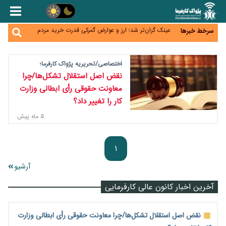
کنترل ترازنامه بانک‌ها؛ شمشیر دولبه مهار تورم و تأمین
مالی تولید
عینک گران‌تر شد؛ ارز و عوارض گمرکی قدرت خرید مردم
سرخط خبرها
را نشانه رفت
اطمینان وزیر جهاد از تأمین کالاهای اساسی؛ «نگران
نباشید»
پیام‌رسان‌های ایرانی در مسیر ورود به بورس؛ عرضه اولیه
اختصاصی/تحریریه پژواک کارفرما؛
یک شرکت هوش مصنوعی در راه است
هشدار درباره کاهش عرضه مسکن اجاره‌ای؛ دولت
نقض اصل استقلال تشکل‌ها/چرا
واحدهای خود را وارد بازار کند
معاونت حقوقی رأی ابطالی وزارت
کار را تغییر داد؟
۵ ماه پیش
۱
آرشیو
آخرین اخبار کانون عالی کارفرمایی
نقض اصل استقلال تشکل‌ها/چرا معاونت حقوقی رأی ابطالی وزارت