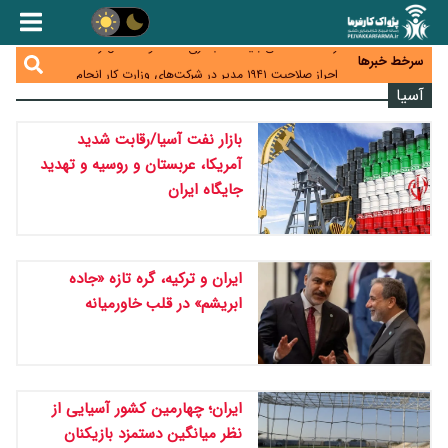
هشدار درباره کاهش عرضه مسکن اجاره‌ای؛ دولت
واحدهای خود را وارد بازار کند
رسانه تخصصی باید مطالبه‌گری، دقت و استقلال را
سرخط خبرها
سرلوحه کار خود قرار دهد
احراز صلاحیت ۱۹۴۱ مدیر در شرکت‌های وزارت کار انجام
نشده است؛ شایسته‌سالاری زیر فشار؟
آسیا
صادرات محصولات آب‌بر در اوج خشکسالی؛ تراز تجاری
به چه قیمتی؟
موبایل گران می‌شود؟ هزینه واردات ۱۰ برابر شد، ثبت
بازار نفت آسیا/رقابت شدید
سفارش همچنان متوقف است
آمریکا، عربستان و روسیه و تهدید
جایگاه ایران
ایران و ترکیه، گره تازه «جاده
ابریشم» در قلب خاورمیانه
ایران؛ چهارمین کشور آسیایی از
نظر میانگین دستمزد بازیکنان