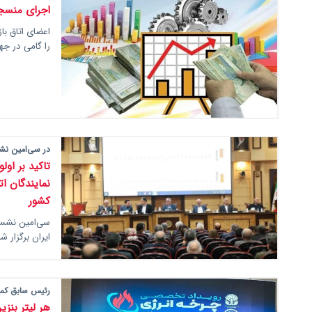
اجرای منسج
اعضای اتاق با
را گامی در جهت
در سی‌امین نش
تاکید بر او
نمایندگان ات
کشور
سی‌امین نشست 
ایران برگزار ش
رئیس سابق کمیس
هر لیتر بنزی