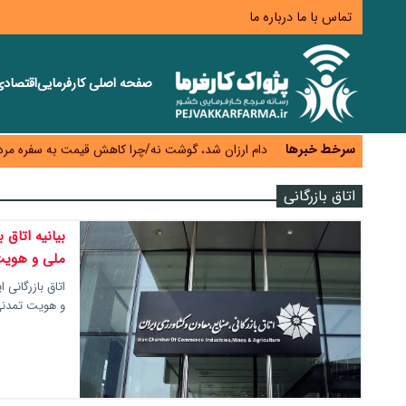
تماس با ما
درباره ما
اختیار تمدید مهلت ثبت آماری به سازمان‌های مناطق آزا
صفحه اصلی
کارفرمایی
اقتصاد
اقتصاد ایران با نسخه‌های کلاسیک به جایی نمی‌رسد/ ظرفیت تجارت ۳۰۰ میلیارد دلاری 
درمان بیش از ۳۰ درصد حقوق بازنشستگان را می‌بلعد؛ هزینه دارو و تجهیزات ۵ برابر شد،حقوق فقط ۱.۲ برابر افزایش یافت
دام ارزان شد، گوشت نه/چرا کاهش قیمت به سفره مرد
سرخط خبرها
افزایش کالابرگ در دستور کار دولت/ تصمیم‌گیری دربار
اتاق بازرگانی
بیانیه اتاق 
ملی و هویت
اتاق بازرگانی 
و هویت تمدنی