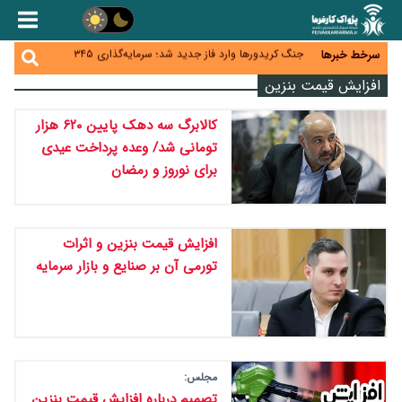
زائران اربعین نگران ارز باقی‌مانده نباشند؛ خرید دینار در
بانک‌ها و صرافی‌ها
جنگ کریدورها وارد فاز جدید شد؛ سرمایه‌گذاری ۳۴۵
سرخط خبرها
میلیارد دلاری اوراسیا تا ۲۰۳۵
پارادوکس اینترنت در ایران؛ مصرف‌کننده بیشتر می‌پردازد،
افزایش قیمت بنزین
شبکه کمتر توسعه می‌یابد
تأمین سرمایه در گردش بدون خلق نقدینگی؛ نقش
جدید سیاست‌های مالیاتی در حمایت از تولید
کالابرگ سه دهک پایین ۶۲۰ هزار
معمای تأمین ۸۰ همت معوقات بازنشستگان؛ بانک رفاه
وارد میدان شد
تومانی شد/ وعده پرداخت عیدی
برای نوروز و رمضان
افزایش قیمت بنزین و اثرات
تورمی آن بر صنایع و بازار سرمایه
مجلس:
تصمیم درباره افزایش قیمت بنزین