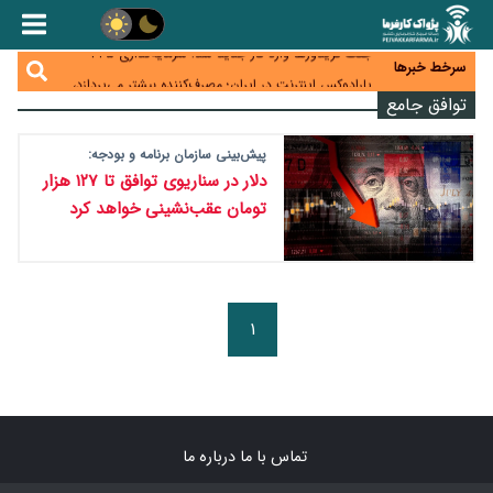
زائران اربعین نگران ارز باقی‌مانده نباشند؛ خرید دینار در
بانک‌ها و صرافی‌ها
جنگ کریدورها وارد فاز جدید شد؛ سرمایه‌گذاری ۳۴۵
سرخط خبرها
میلیارد دلاری اوراسیا تا ۲۰۳۵
پارادوکس اینترنت در ایران؛ مصرف‌کننده بیشتر می‌پردازد،
توافق جامع
شبکه کمتر توسعه می‌یابد
تأمین سرمایه در گردش بدون خلق نقدینگی؛ نقش
جدید سیاست‌های مالیاتی در حمایت از تولید
معمای تأمین ۸۰ همت معوقات بازنشستگان؛ بانک رفاه
پیش‌بینی سازمان برنامه و بودجه:
وارد میدان شد
دلار در سناریوی توافق تا ۱۲۷ هزار
تومان عقب‌نشینی خواهد کرد
۱
تماس با ما
درباره ما