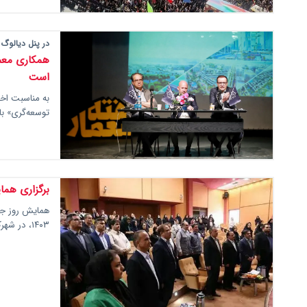
در پنل دیالوگ
همکاری معما
است
به مناسبت اخ
توسعه‌گری» ب
برگزاری هما
۱۴۰۳، در شهرک صنعتی شمس آباد، حسن آباد فشافویه،…