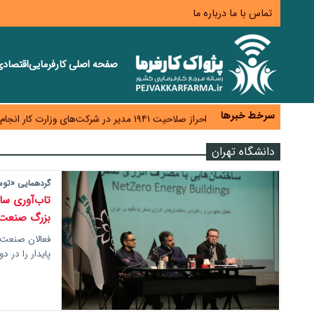
تماس با ما
درباره ما
صفحه اصلی
کارفرمایی
اقتصاد
هشدار درباره کاهش عرضه مسکن اجاره‌ای؛ دولت واحدهای
رسانه تخصصی باید مطالبه‌گری، دقت و استقلال را سرلو
سرخط خبرها
احراز صلاحیت ۱۹۴۱ مدیر در شرکت‌های وزارت کار انجام نشده است؛ شایسته‌سالاری زیر فشار؟
صادرات محصولات آب‌بر در اوج خشکسالی؛ تراز تجاری 
دانشگاه تهران
موبایل گران می‌شود؟ هزینه واردات ۱۰ برابر شد، ثبت سفارش همچنان متوقف است
گردهمایی «توسع
تاب‌آوری سا
بزرگ صنعت 
فعالان صنعت 
پایدار را در 