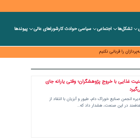
ی
تشکل‌ها
اجتماعی
سیاسی
حوادث کار
شورا‎های عالی
پیوندها
لای ۸۰ درصد پیشرفت
پردازان را قربانی نکنیم
شفافیت سبد معیشت
ت متفاوت خود می‌گوید
یت غذایی با خروج پژوهشگران؛ وقتی یارانه جای
‌گیرد
ره انجمن صنایع خوراک دام، طیور و آبزیان با انتقاد از
رهدفمند در این صنعت، هشدار داد که…