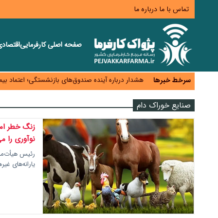
تماس با ما
درباره ما
صفحه اصلی
کارفرمایی
اقتصاد
منابع صندوق ملی مسکن به متقاضیان رسید؛ اولویت با پروژه‌های با
هشدار درباره آینده صندوق‌های بازنشستگی؛ اعتماد بیمه‌
سرخط خبرها
ترمیم مزد در راه است؟ تأکید بر افزایش مزد پایه و 
صنایع خوراک دام
وام بدون رتبه اعتباری؛ صندوق کارآفرینی امید از حمای
ناترازی برق ۳۰ درصد کاهش یافت؛ وعده وزارت نیرو برای رفع محدودیت صنایع
زنگ خطر امن
نوآوری را می
رئیس هیأت‌مدی
یارانه‌های غی