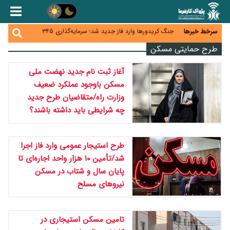
زائران اربعین نگران ارز باقی‌مانده نباشند؛ خرید دینار در
بانک‌ها و صرافی‌ها
جنگ کریدورها وارد فاز جدید شد؛ سرمایه‌گذاری ۳۴۵
سرخط خبرها
میلیارد دلاری اوراسیا تا ۲۰۳۵
پارادوکس اینترنت در ایران؛ مصرف‌کننده بیشتر می‌پردازد،
طرح حمایتی مسکن
شبکه کمتر توسعه می‌یابد
تأمین سرمایه در گردش بدون خلق نقدینگی؛ نقش
جدید سیاست‌های مالیاتی در حمایت از تولید
آغاز ثبت نام جدید نهضت ملی
معمای تأمین ۸۰ همت معوقات بازنشستگان؛ بانک رفاه
وارد میدان شد
مسکن باوجود عملکرد ضعیف
وزارت راه/متقاضیان طرح جدید
چه شرایطی باید داشته باشند؟
طرح استیجار عمومی وارد فاز اجرا
شد/تأمین ۱۰ هزار واحد اجاره‌ای تا
پایان سال و شتاب در مسکن
نیروهای مسلح
تامین مسکن استیجاری در