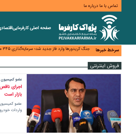
تماس با ما
درباره ما
صفحه اصلی
کارفرمایی
اقتصاد
زائران اربعین نگران ارز باقی‌مانده نباشند؛ خرید دینار د
جنگ کریدورها وارد فاز جدید شد؛ سرمایه‌گذاری ۳۴۵ میلیارد دلاری اوراسیا تا ۲۰۳۵
سرخط خبرها
پارادوکس اینترنت در ایران؛ مصرف‌کننده بیشتر می‌پرداز
تأمین سرمایه در گردش بدون خلق نقدینگی؛ نقش جدید
فروش اینترنتی
معمای تأمین ۸۰ همت معوقات بازنشستگان؛ بانک رفاه وارد میدان شد
عضو کمیسیون ب
اجرای ناقص 
بازار است
عضو کمیسیون ب
واردات خودرو،