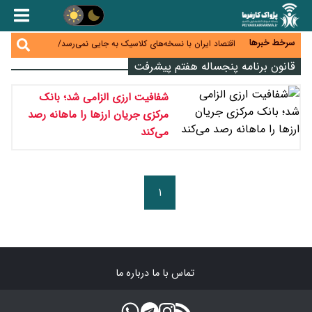
اختیار تمدید مهلت ثبت آماری به سازمان‌های مناطق
آزاد و ویژه اقتصادی واگذار شد
سرخط خبرها
اقتصاد ایران با نسخه‌های کلاسیک به جایی نمی‌رسد/
ظرفیت تجارت ۳۰۰ میلیارد دلاری با همسایگان وجود دارد
درمان بیش از ۳۰ درصد حقوق بازنشستگان را می‌بلعد؛
قانون برنامه پنجساله هفتم پیشرفت
هزینه دارو و تجهیزات ۵ برابر شد،حقوق فقط ۱.۲ برابر
دام ارزان شد، گوشت نه/چرا کاهش قیمت به سفره مردم
افزایش یافت
شفافیت ارزی الزامی شد؛ بانک
نرسید؟
افزایش کالابرگ در دستور کار دولت/ تصمیم‌گیری درباره
مرکزی جریان ارزها را ماهانه رصد
قیمت و سهمیه بنزین همچنان در انتظار تأمین منابع و
جمع‌بندی نهایی
می‌کند
۱
تماس با ما
درباره ما