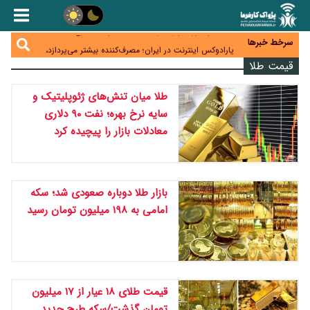
زائران اربعین نگران ارز باقی‌مانده نباشند؛ خرید دینار در
بانک‌ها و صرافی‌ها
جنگ کریدورها وارد فاز جدید شد؛ سرمایه‌گذاری ۳۴۵
میلیارد دلاری اوراسیا تا ۲۰۳۵
سرخط خبرها
پارادوکس اینترنت در ایران؛ مصرف‌کننده بیشتر می‌پردازد،
شبکه کمتر توسعه می‌یابد
قیمت طلا
تأمین سرمایه در گردش بدون خلق نقدینگی؛ نقش
جدید سیاست‌های مالیاتی در حمایت از تولید
معمای تأمین ۸۰ همت معوقات بازنشستگان؛ بانک رفاه
طلا میان تنش‌های ژئوپلیتیک و
وارد میدان شد
سایه نرخ بهره؛ نفت ۹۰ دلاری
معادلات بازار را پیچیده کرد
بازار طلا دوباره صعودی شد؛ سکه
امامی به ۱۹۸ میلیون تومان رسید
قیمت طلای ۱۸ عیار از ۱۷ میلیون
تومان گذشت/سکه طرح جدید