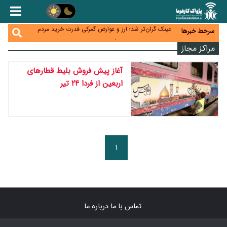
کنترل ترازنامه بانک‌ها؛ شمشیر دولبه مهار تورم و تأمین
مالی تولید
عینک گران‌تر شد؛ ارز و عوارض گمرکی قدرت خرید مردم
سرخط خبرها
را نشانه رفت
اطمینان وزیر جهاد از تأمین کالاهای اساسی؛ «نگران
مراکز مجاز
نباشید»
پیام‌رسان‌های ایرانی در مسیر ورود به بورس؛ عرضه اولیه
یک شرکت هوش مصنوعی در راه است
آغاز پیش فروش بلیط قطارهای
هشدار درباره کاهش عرضه مسکن اجاره‌ای؛ دولت
واحدهای خود را وارد بازار کند
اربعین از فردا ۲۴ تیر
۱
تماس با ما
درباره ما