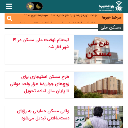
زائران اربعین نگران ارز باقی‌مانده نباشند؛ خرید دینار در
بانک‌ها و صرافی‌ها
جنگ کریدورها وارد فاز جدید شد؛ سرمایه‌گذاری ۳۴۵
سرخط خبرها
میلیارد دلاری اوراسیا تا ۲۰۳۵
پارادوکس اینترنت در ایران؛ مصرف‌کننده بیشتر می‌پردازد،
مسکن ملی
شبکه کمتر توسعه می‌یابد
تأمین سرمایه در گردش بدون خلق نقدینگی؛ نقش
جدید سیاست‌های مالیاتی در حمایت از تولید
معمای تأمین ۸۰ همت معوقات بازنشستگان؛ بانک رفاه
ثبت‌نام نهضت ملی مسکن در ۴۱
وارد میدان شد
شهر آغاز شد
طرح مسکن استیجاری برای
زوج‌های جوان/۱۰ هزار واحد دولتی
تا پایان سال آماده تحویل
وقتی مسکن حمایتی به رؤیای
دست‌نیافتنی تبدیل می‌شود