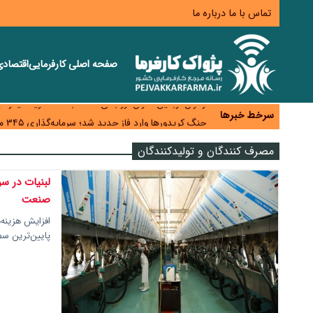
تماس با ما
درباره ما
صفحه اصلی
کارفرمایی
اقتصاد
همایش و مسابقه نذری ماه صفر برگزار شد
زائران اربعین نگران ارز باقی‌مانده نباشند؛ خرید دینار د
سرخط خبرها
جنگ کریدورها وارد فاز جدید شد؛ سرمایه‌گذاری ۳۴۵ میلیارد دلاری اوراسیا تا ۲۰۳۵
پارادوکس اینترنت در ایران؛ مصرف‌کننده بیشتر می‌پرداز
مصرف کنندگان و تولیدکنندگان
تأمین سرمایه در گردش بدون خلق نقدینگی؛ نقش جدید
لبنیات در س
صنعت
افزایش هزینه‌
پایین‌ترین س