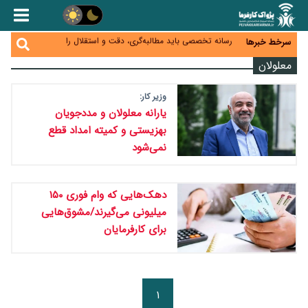
هشدار درباره کاهش عرضه مسکن اجاره‌ای؛ دولت
واحدهای خود را وارد بازار کند
رسانه تخصصی باید مطالبه‌گری، دقت و استقلال را
سرخط خبرها
سرلوحه کار خود قرار دهد
احراز صلاحیت ۱۹۴۱ مدیر در شرکت‌های وزارت کار انجام
معلولان
نشده است؛ شایسته‌سالاری زیر فشار؟
صادرات محصولات آب‌بر در اوج خشکسالی؛ تراز تجاری
به چه قیمتی؟
وزیر کار:
موبایل گران می‌شود؟ هزینه واردات ۱۰ برابر شد، ثبت
سفارش همچنان متوقف است
یارانه معلولان و مددجویان
بهزیستی و کمیته امداد قطع
نمی‌شود
دهک‌هایی که وام فوری ۱۵۰
میلیونی می‌گیرند/مشوق‌هایی
برای کارفرمایان
۱