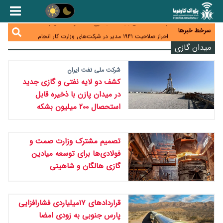
هشدار درباره کاهش عرضه مسکن اجاره‌ای؛ دولت
واحدهای خود را وارد بازار کند
رسانه تخصصی باید مطالبه‌گری، دقت و استقلال را
سرخط خبرها
سرلوحه کار خود قرار دهد
احراز صلاحیت ۱۹۴۱ مدیر در شرکت‌های وزارت کار انجام
نشده است؛ شایسته‌سالاری زیر فشار؟
میدان گازی
صادرات محصولات آب‌بر در اوج خشکسالی؛ تراز تجاری
به چه قیمتی؟
موبایل گران می‌شود؟ هزینه واردات ۱۰ برابر شد، ثبت
شرکت ملی نفت ایران
سفارش همچنان متوقف است
کشف دو لایه نفتی و گازی جدید
در میدان پازن با ذخیره قابل
استحصال ۲۰۰ میلیون بشکه
تصمیم مشترک وزارت صمت و
فولادی‌ها برای توسعه میادین
گازی هالگان و شاهینی
قراردادهای ۱۷میلیاردی فشارافزایی
پارس جنوبی به زودی امضا