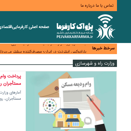
تماس با ما
درباره ما
صفحه اصلی
کارفرمایی
اقتصاد
زائران اربعین نگران ارز باقی‌مانده نباشند؛ خرید دینار د
جنگ کریدورها وارد فاز جدید شد؛ سرمایه‌گذاری ۳۴۵ میلیارد دلاری اوراسیا تا ۲۰۳۵
سرخط خبرها
پارادوکس اینترنت در ایران؛ مصرف‌کننده بیشتر می‌پرداز
تأمین سرمایه در گردش بدون خلق نقدینگی؛ نقش جدید
وزارت راه و شهرسازی
معمای تأمین ۸۰ همت معوقات بازنشستگان؛ بانک رفاه وارد میدان شد
مستأجران ر
آمارهای وزارت
مستأجران، ر