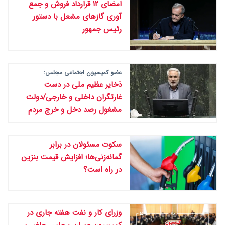
امضای ۱۲ قرارداد فروش و جمع
آوری گازهای مشعل با دستور
رئیس جمهور
عضو کمیسیون اجتماعی مجلس:
ذخایر عظیم ملی در دست
غارتگران داخلی و خارجی/دولت
مشغول رصد دخل و خرج مردم
سکوت مسئولان در برابر
گمانه‌زنی‌ها؛ افزایش قیمت بنزین
در راه است؟
وزرای کار و نفت هفته جاری در