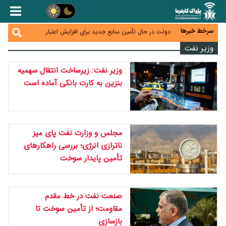
دولت مسئولیت احراز اهلیت کارت‌های بازرگانی را از اتاق
گرفت؛ هشدار درباره مسیرهای فسادزا
بانک مرکزی برای تسهیل تجارت خارجی و تأمین مالی
پروژه‌ها به شبکه بانکی فراخوان داد + فیلم
سرخط خبرها
دولت در حال تأمین منابع جدید برای افزایش اعتبار
کالابرگ؛ جزئیات به‌زودی اعلام می‌شود
گسترش چتر بیمه‌ای برای مشاغل نوپدید؛ بیش از ۲۸۰
وزیر نفت
هزار فرهنگی مدارس غیردولتی بیمه شدند
انتقال ریلی نفت ایران از مسیر افغانستان به چین توجیه
وزیر نفت: زیرساخت انتقال سهمیه
اقتصادی ندارد
بنزین به کارت بانکی آماده است
مجلس و وزارت نفت پای میز
ناترازی انرژی؛ بررسی راهکارهای
تأمین پایدار سوخت
صنعت نفت در خط مقدم
مقاومت؛ از تأمین سوخت تا
بازسازی