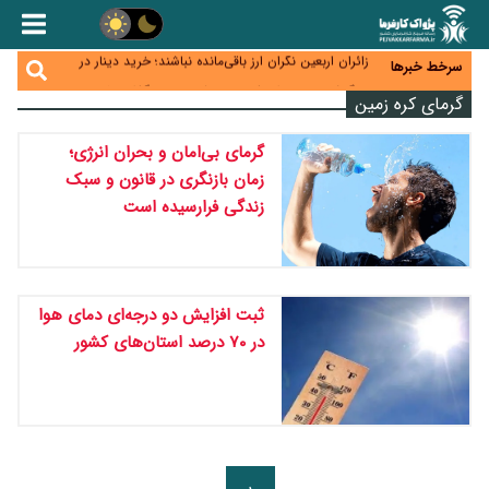
همایش و مسابقه نذری ماه صفر برگزار شد
زائران اربعین نگران ارز باقی‌مانده نباشند؛ خرید دینار در
سرخط خبرها
بانک‌ها و صرافی‌ها
جنگ کریدورها وارد فاز جدید شد؛ سرمایه‌گذاری ۳۴۵
گرمای کره زمین
میلیارد دلاری اوراسیا تا ۲۰۳۵
پارادوکس اینترنت در ایران؛ مصرف‌کننده بیشتر می‌پردازد،
شبکه کمتر توسعه می‌یابد
گرمای بی‌امان و بحران انرژی؛
تأمین سرمایه در گردش بدون خلق نقدینگی؛ نقش
جدید سیاست‌های مالیاتی در حمایت از تولید
زمان بازنگری در قانون و سبک
زندگی فرارسیده است
ثبت افزایش دو درجه‌ای دمای هوا
در ۷۰ درصد استان‌های کشور