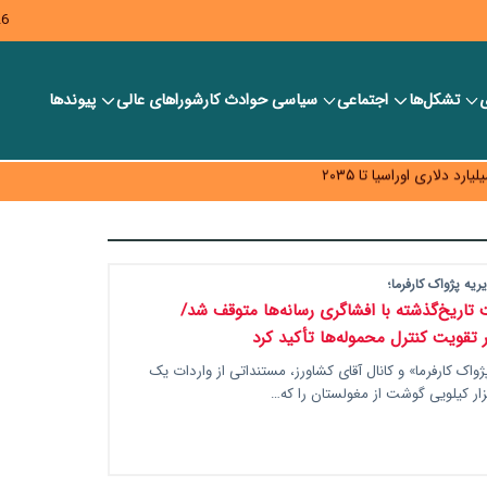
26
ی
تشکل‌ها
اجتماعی
سیاسی
حوادث کار
شورا‎های عالی
پیوندها
ر بانک‌ها و صرافی‌ها
د، شبکه کمتر توسعه می‌یابد
 سیاست‌های مالیاتی در حمایت از تولید
ه پژواک کارفرما؛
تاریخ‌گذشته با افشاگری رسانه‌ها متوقف شد/
 تقویت کنترل محموله‌ها تأکید کرد
ژواک کارفرما» و کانال آقای کشاورز، مستنداتی از واردات یک