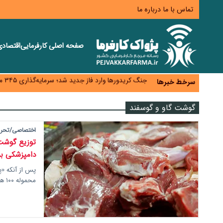
تماس با ما
درباره ما
صفحه اصلی
کارفرمایی
اقتصاد
زائران اربعین نگران ارز باقی‌مانده نباشند؛ خرید دینار د
جنگ کریدورها وارد فاز جدید شد؛ سرمایه‌گذاری ۳۴۵ میلیارد دلاری اوراسیا تا ۲۰۳۵
سرخط خبرها
پارادوکس اینترنت در ایران؛ مصرف‌کننده بیشتر می‌پرداز
تأمین سرمایه در گردش بدون خلق نقدینگی؛ نقش جدید
گوشت گاو و گوسفند
معمای تأمین ۸۰ همت معوقات بازنشستگان؛ بانک رفاه وارد میدان شد
اختصاصی/تحریری
توزیع گوشت 
دامپزشکی بر
پس از آنکه «پ
محموله ۱۰۰ هزار کیلویی گوشت از مغولستان را که…