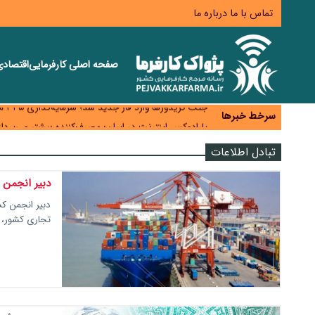
تماس با ما
درباره ما
صفحه اصلی
کارفرمایی
اقتصاد
زائران اربعین نگران ارز باقی‌مانده نباشند؛ خرید دینار د
جنگ کریدورها وارد فاز جدید شد؛ سرمایه‌گذاری ۳۴۵ میلیارد دلاری اوراسیا تا ۲۰۳۵
سرخط خبرها
پارادوکس اینترنت در ایران؛ مصرف‌کننده بیشتر می‌پرداز
تأمین سرمایه در گردش بدون خلق نقدینگی؛ نقش جدید
تبادل اطلاعات
معمای تأمین ۸۰ همت معوقات بازنشستگان؛ بانک رفاه وارد میدان شد
دبیر انجمن 
دبیر انجمن کش
تجاری کشور، اع