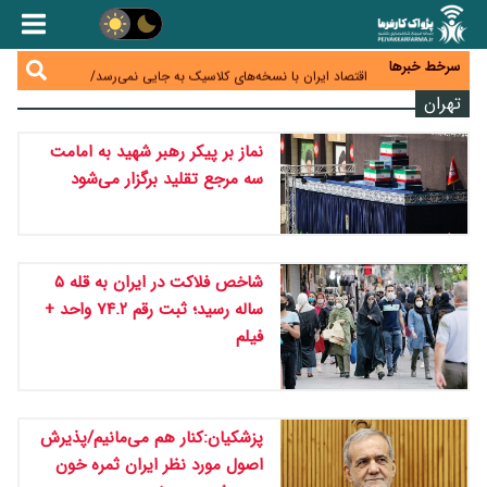
بیش از ۶۰ درصد ناوگان حمل‌ونقل جنوب زیر ضرب جنگ
رفت/بازسازی خسارت‌های تعاونی‌ها ۲ تا ۳ سال زمان
اختیار تمدید مهلت ثبت آماری به سازمان‌های مناطق
می‌برد
آزاد و ویژه اقتصادی واگذار شد
سرخط خبرها
اقتصاد ایران با نسخه‌های کلاسیک به جایی نمی‌رسد/
ظرفیت تجارت ۳۰۰ میلیارد دلاری با همسایگان وجود دارد
تهران
درمان بیش از ۳۰ درصد حقوق بازنشستگان را می‌بلعد؛
هزینه دارو و تجهیزات ۵ برابر شد،حقوق فقط ۱.۲ برابر
دام ارزان شد، گوشت نه/چرا کاهش قیمت به سفره مردم
افزایش یافت
نماز بر پیکر رهبر شهید به امامت
نرسید؟
سه مرجع تقلید برگزار می‌شود
شاخص فلاکت در ایران به قله ۵
ساله رسید؛ ثبت رقم ۷۴.۲ واحد +
فیلم
پزشکیان:کنار هم می‌مانیم/پذیرش
اصول مورد نظر ایران ثمره خون