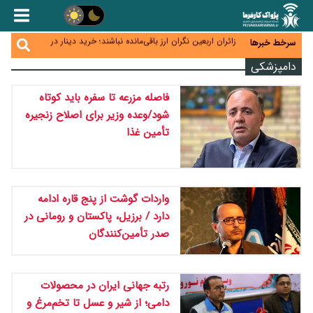
همایش و مسابقه نذری ماه صفر برگزار شد
زائران اربعین نگران ارز باقی‌مانده نباشند؛ خرید دینار در
سرخط خبرها
بانک‌ها و صرافی‌ها
جنگ کریدورها وارد فاز جدید شد؛ سرمایه‌گذاری ۳۴۵
دامپزشکی
میلیارد دلاری اوراسیا تا ۲۰۳۵
پارادوکس اینترنت در ایران؛ مصرف‌کننده بیشتر می‌پردازد،
شبکه کمتر توسعه می‌یابد
فاصله مزرعه تا سفره باید کوتاه
تأمین سرمایه در گردش بدون خلق نقدینگی؛ نقش
جدید سیاست‌های مالیاتی در حمایت از تولید
شود/وعده وزیر برای اصلاح زنجیره
تأمین غذا
واردات گوشت از پنج قاره ادامه
دارد / برزیل، پاکستان و رومانی در
صدر تأمین‌کنندگان
رتبه جهانی ایران در محصولات
دامی؛ از شیر و عسل تا تخم‌مرغ و